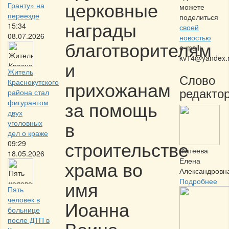
церковные
Гранту» на
можете
переезде
поделиться
награды
15:34
своей
08.07.2026
новостью
благотворителям
e-mail:
kv14@yandex.
и
Житель
Слово
прихожанам
Краснокутского
редактор
района стал
за помощь
фигурантом
двух
в
уголовных
дел о краже
строительстве
09:29
Фатеева
18.05.2026
Елена
храма во
Александровн
имя
Подробнее
Пять
человек в
Иоанна
больнице
после ДТП в
Воина