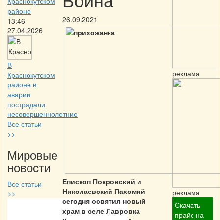
Краснокутском
районе
26.09.2021
13:46
27.04.2026
В
реклама
Краснокутском
районе в
аварии
пострадали
несовершеннолетние
Все статьи
>>
Мировые
новости
Епископ Покровский и
Все статьи
Николаевский Пахомий
реклама
>>
сегодня освятил новый
Скачать
храм в селе Лавровка
Частная реклама
прайс на