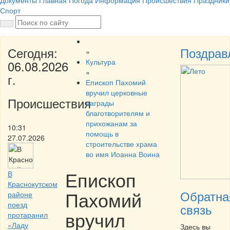
Документы
Главная
Погода
Информация
Происшествия
Праздники
Спорт
Сегодня:
Поздрав
»
Культура
06.08.2026
»
г.
Епископ Пахомий
вручил церковные
Происшествия
награды
благотворителям и
прихожанам за
10:31
помощь в
27.07.2026
строительстве храма
во имя Иоанна Воина
Епископ
В
Краснокутском
Пахомий
Обратна
районе
поезд
связь
вручил
протаранил
«Ладу
Здесь вы