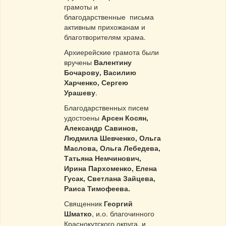
грамоты и
благодарственные письма
активным прихожанам и
благотворителям храма.
Архиерейские грамота были
вручены
Валентину
Бочарову, Василию
Харченко, Сергею
Урашеву
.
Благодарственных писем
удостоены
Арсен Косян,
Александр Савинов,
Людмила Шевченко, Ольга
Маслова, Ольга Лебедева,
Татьяна Немчинович,
Ирина Пархоменко, Елена
Гусак, Светлана Зайцева,
Раиса Тимофеева.
Священник
Георгий
Шматко
, и.о. благочинного
Краснокутского округа, и