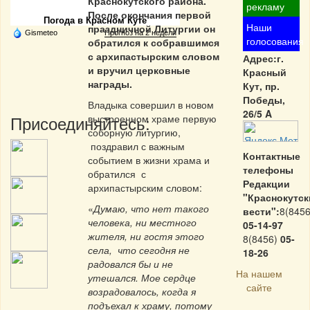
Краснокутского района.
рекламу
После окончания первой
Погода в Красном Куте
Наши
праздничной Литургии он
Gismeteo
Прогноз на 2 недели
голосования
обратился к собравшимся
с архипастырским словом
Адрес:г.
и вручил церковные
Красный
награды.
Кут, пр.
Победы,
Владыка совершил в новом
26/5 A
Присоединяйтесь:
выстроенном храме первую
соборную литургию,
поздравил с важным
Контактные
событием в жизни храма и
телефоны
обратился с
Редакции
архипастырским словом:
"Краснокутск
«
Думаю, что нет такого
вести":
8(8456
человека, ни местного
05-14-97
жителя, ни гостя этого
8(8456)
05-
села, что сегодня не
18-26
радовался бы и не
На нашем
утешался. Мое сердце
сайте
возрадовалось, когда я
подъехал к храму, потому