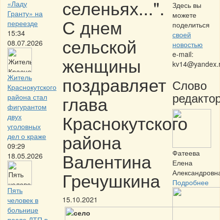
селеньях...".
«Ладу
Здесь вы
Гранту» на
можете
С днем
переезде
поделиться
15:34
своей
сельской
08.07.2026
новостью
e-mail:
женщины
kv14@yandex.
поздравляет
Житель
Слово
Краснокутского
редактор
глава
района стал
фигурантом
Краснокутского
двух
уголовных
района
дел о краже
09:29
Фатеева
Валентина
18.05.2026
Елена
Гречушкина
Александровн
Подробнее
Пять
15.10.2021
человек в
больнице
после ДТП в