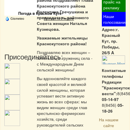
района поздравляют глава
Частная реклама
прайс на
Краснокутского района
рекламу
Валентина Гречушкина и
Погода в Красном Куте
Наши
председатель районного
Gismeteo
Прогноз на 2 недели
голосования
Совета женщин Наталья
Кузнецова.
Адрес:г.
Красный
Уважаемые жительницы
Кут, пр.
Краснокутского района!
Победы,
Поздравляю всех женщин –
26/5 A
Присоединяйтесь:
жительниц и тружениц села -
с Международным Днем
сельской женщины!
Контактные
телефоны
Вы вдохновляйте каждого
Редакции
своей красотой и великой
"Краснокутск
силой женщины, которая
вести":
8(8456
успевает вести активную
05-14-97
жизнь во всех сферах: мы
8(8456)
05-
видим женщин среди глав
18-26
крестьянско-фермерских
хозяйств, среди
На нашем
руководителей сельских
сайте