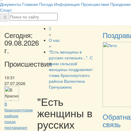
Документы
Главная
Погода
Информация
Происшествия
Праздники
Спорт
Сегодня:
Поздрав
»
О нас
09.08.2026
»
г.
"Есть женщины в
русских селеньях...". С
Происшествия
днем сельской
женщины поздравляет
глава Краснокутского
10:31
района Валентина
27.07.2026
Гречушкина
"Есть
В
женщины в
Краснокутском
Обратна
районе
русских
поезд
связь
протаранил