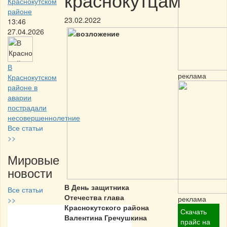
Краснокутском
районе
23.02.2022
13:46
27.04.2026
В
реклама
Краснокутском
районе в
аварии
пострадали
несовершеннолетние
Все статьи
>>
Мировые
новости
В День защитника
Все статьи
Отечества глава
реклама
>>
Краснокутского района
Скачать
Валентина Гречушкина
Частная реклама
прайс на