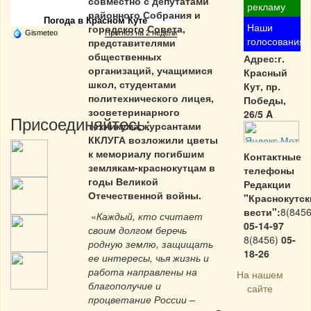
совместно с депутатами
рекламу
районного Собрания и
Погода в Красном Куте
Наши
городского Совета,
Gismeteo
Прогноз на 2 недели
голосования
представителями
общественных
Адрес:г.
организаций, учащимися
Красный
школ, студентами
Кут, пр.
политехнического лицея,
Победы,
зооветеринарного
26/5 A
Присоединяйтесь:
техникума, курсантами
ККЛУГА возложили цветы
к мемориалу погибшим
Контактные
землякам-краснокутцам в
телефоны
годы Великой
Редакции
Отечественной войны.
"Краснокутск
вести":
8(8456
«
Каждый, кто считает
05-14-97
своим долгом беречь
8(8456)
05-
родную землю, защищать
18-26
ее интересы, чья жизнь и
работа направлены на
На нашем
благополучие и
сайте
процветание России –