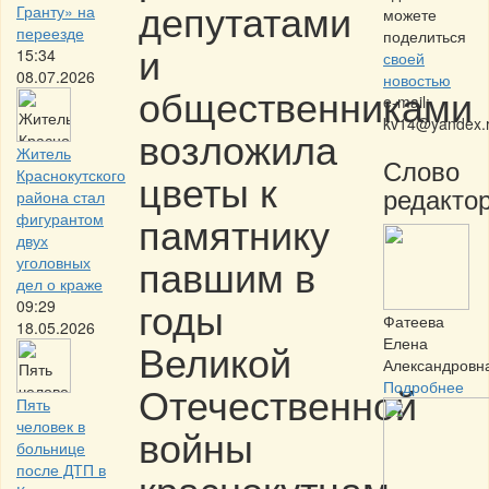
депутатами
Гранту» на
можете
переезде
поделиться
и
15:34
своей
08.07.2026
новостью
общественниками
e-mail:
kv14@yandex.
возложила
Житель
Слово
цветы к
Краснокутского
редактор
района стал
памятнику
фигурантом
двух
павшим в
уголовных
дел о краже
годы
09:29
Фатеева
18.05.2026
Елена
Великой
Александровн
Отечественной
Подробнее
Пять
человек в
войны
больнице
после ДТП в
краснокутцам