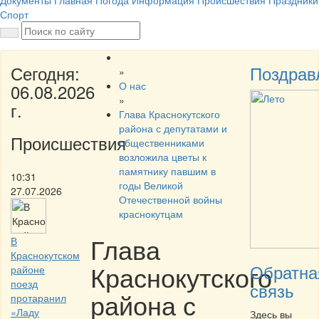
Документы
Главная
Погода
Информация
Происшествия
Праздники
Спорт
Сегодня:
Поздрав
»
О нас
06.08.2026
»
г.
Глава Краснокутского
района с депутатами и
Происшествия
общественниками
возложила цветы к
памятнику павшим в
10:31
годы Великой
27.07.2026
Отечественной войны
краснокутцам
Глава
В
Краснокутском
Краснокутского
Обратна
районе
поезд
связь
района с
протаранил
«Ладу
Здесь вы