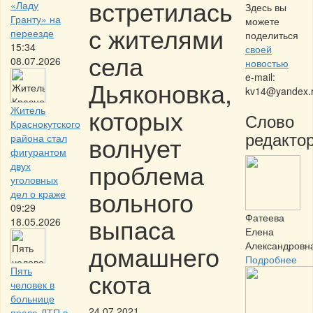
встретилась
«Ладу
Здесь вы
Гранту» на
можете
с жителями
переезде
поделиться
15:34
своей
села
08.07.2026
новостью
e-mail:
Дьяконовка,
kv14@yandex.
которых
Житель
Слово
Краснокутского
редактор
волнует
района стал
фигурантом
проблема
двух
уголовных
вольного
дел о краже
09:29
Фатеева
выпаса
18.05.2026
Елена
домашнего
Александровн
Подробнее
Пять
скота
человек в
больнице
24.07.2021
после ДТП в