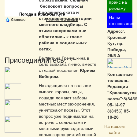
Частная реклама
прайс на
беспокоят вопросы
рекламу
бродячего скота и
Погода в Красном Куте
Наши
ограждения территории
Gismeteo
Прогноз на 2 недели
голосования
местного кладбища. С
этими вопросами они
Адрес:г.
обратились к главе
Красный
района в социальных
Кут, пр.
сетях.
Победы,
26/5 A
Присоединяйтесь:
Валентина Гречушкина в
село выехала лично, вместе
с главой поселения
Юрием
Контактные
Вебером
.
телефоны
Находящиеся на вольном
Редакции
выпасе коровы, овцы,
"Краснокутск
лошади ломают заборы
вести":
8(8456
местных мест захоронения,
05-14-97
уничтожают посевы. Этот
8(8456)
05-
вопрос уже поднимался на
18-26
встрече с сельчанами и
На нашем
местными руководителями
сайте
сельхозпредприятий весной