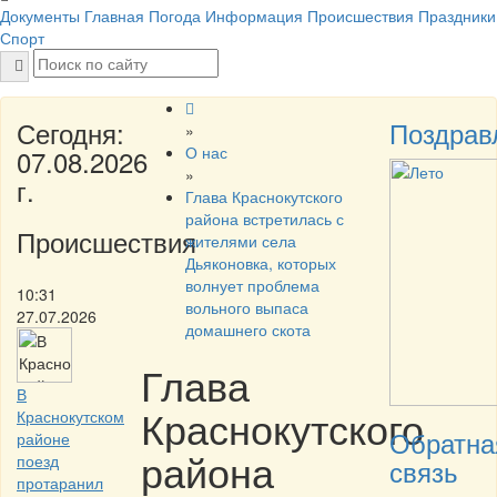
Документы
Главная
Погода
Информация
Происшествия
Праздники
Спорт
Сегодня:
Поздрав
»
О нас
07.08.2026
»
г.
Глава Краснокутского
района встретилась с
Происшествия
жителями села
Дьяконовка, которых
волнует проблема
10:31
вольного выпаса
27.07.2026
домашнего скота
Глава
В
Краснокутского
Краснокутском
Обратна
районе
района
поезд
связь
протаранил