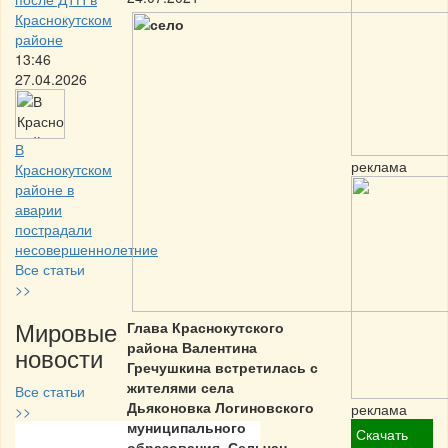
Краснокутском
районе
13:46
27.04.2026
В
реклама
Краснокутском
районе в
аварии
пострадали
несовершеннолетние
Все статьи
>>
Мировые
Глава Краснокутского
района Валентина
новости
Гречушкина встретилась с
жителями села
Все статьи
Дьяконовка Логиновского
реклама
>>
муниципального
Скачать
образования. Сельчан