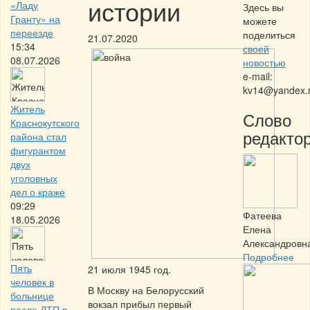
истории
«Ладу
Здесь вы
Гранту» на
можете
переезде
поделиться
21.07.2020
15:34
своей
08.07.2026
новостью
e-mail:
kv14@yandex.
Житель
Слово
Краснокутского
редактор
района стал
фигурантом
двух
уголовных
дел о краже
09:29
Фатеева
18.05.2026
Елена
Александровн
Подробнее
Пять
21 июля 1945 год.
человек в
В Москву на Белорусский
больнице
вокзал прибыл первый
после ДТП в