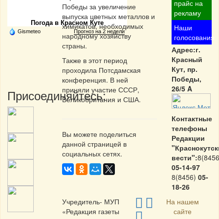
Частная реклама
прайс на
Победы за увеличение
рекламу
выпуска цветных металлов и
Погода в Красном Куте
химикатов, необходимых
Наши
Gismeteo
Прогноз на 2 недели
народному хозяйству
голосования
страны.
Адрес:г.
Красный
Также в этот период
Кут, пр.
проходила Потсдамская
Победы,
конференция. В ней
26/5 A
приняли участие СССР,
Присоединяйтесь:
Великобритания и США.
Контактные
телефоны
Вы можете поделиться
Редакции
данной страницей в
"Краснокутск
социальных сетях.
вести":
8(8456
05-14-97
8(8456)
05-
18-26
Учредитель- МУП
На нашем
«Редакция газеты
сайте