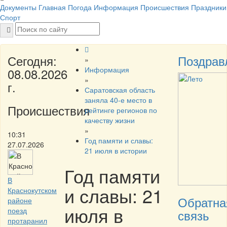
Документы
Главная
Погода
Информация
Происшествия
Праздники
Спорт
Сегодня:
Поздрав
»
Информация
08.08.2026
»
г.
Саратовская область
заняла 40-е место в
Происшествия
рейтинге регионов по
качеству жизни
»
10:31
Год памяти и славы:
27.07.2026
21 июля в истории
Год памяти
В
и славы: 21
Краснокутском
Обратна
районе
июля в
поезд
связь
протаранил