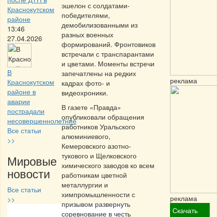
эшелон с солдатами-
Краснокутском
победителями,
районе
демобилизованными из
13:46
разных военных
27.04.2026
формирований. Фронтовиков
встречали с транспарантами
и цветами. Моменты встречи
В
запечатлены на редких
реклама
Краснокутском
кадрах фото- и
районе в
видеохроники.
аварии
В газете «Правда»
пострадали
опубликовали обращения
несовершеннолетние
работников Уральского
Все статьи
алюминиевого,
>>
Кемеровского азотно-
тукового и Щелковского
Мировые
химического заводов ко всем
новости
работникам цветной
металлургии и
Все статьи
химпромышленности с
реклама
>>
призывом развернуть
Скачать
соревнование в честь