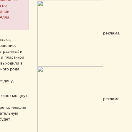
ы по
апин,
 Алла
реклама
языка,
гощение,
отразимы: и
 и пластикой
а выходили в
ного рода
о
вядину,
и кино) мощную
реклама
переполнявшие
щательную
будет