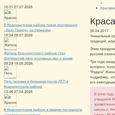
»
10:31 27.07.2026
Красави
Краса
В Краснокутском районе поезд протаранил
«Ладу Гранту» на переезде
20.04.2017
15:34 08.07.2026
Уникальный п
традиций, изу
Этим праздник
Житель Краснокутского района стал
русский означа
фигурантом двух уголовных дел о краже
Три года наза
09:29 18.05.2026
которого, пол
"Радуга" Жанн
поддержку, чт
Пять человек в больнице после ДТП в
его ежегодным
Краснокутском районе
13:46 27.04.2026
В этом году
учащаяся Ре
зооветтехни
школы с. И
В Краснокутском районе в аварии пострадали
школы. Выбр
несовершеннолетние