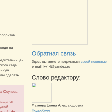
колоритом
еводе на
Обратная связь
обедительницей
Здесь вы можете поделиться
своей новостью
ского сада
e-mail: kv14@yandex.ru
енную
или сделать
Слово редактору:
на Юсупова,
учащаяся
Фатеева Елена Александровна
едней
Подробнее
ожной. Но