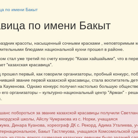
ца по имени Бакыт
вица по имени Бакыт
раздник красоты, насыщенный сочными красками , неповторимым 
мительными блюдами национальной кухни прошел в районе.
ом стал уже третий по счету конкурс "Казак хайшайыми", что в пер
ет "казахская красавица".
д прошел первый, как говорили организаторы, пробный конкурс, п
учившей звание первой казахской красавицы, стала воспитатель дет
а Каукенова. Однако конкурс получил настолько большую обществ
о его организаторы – культурно-национальный центр "Арман" - реш
.
 шанс побороться за звание казахской красавицы получили Светла
кордской школы, Айслу Чумракова из с. Норки, учащаяся
кума, Динара Куанова, хореограф ДК с. Рекорд, Адима Уталиева, 
нтернациональное, Бакыт Тастлеуова, учащаяся Комсомольской ср
ать из столь яркого созвездия казахских девушек было задачей сл