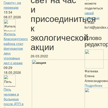
Гранту» на
можете
и
переезде
поделиться
15:34
своей
присоединиться
08.07.2026
новостью
e-mail:
к
kv14@yandex.
экологической
Житель
Слово
Краснокутского
редактор
акции
района стал
фигурантом
двух
26.03.2022
уголовных
дел о краже
09:29
Фатеева
18.05.2026
Елена
Александровн
Подробнее
Пять
человек в
больнице
после ДТП в