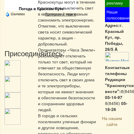
Краснокутцы могут в течение
рекламу
одного часа выключить свет
Погода в Красном Куте
Наши
в квартирах и тем самым
Gismeteo
Прогноз на 2 недели
голосования
сэкономить электроэнергию.
Адрес:г.
Отметим, что выключение
Красный
света носит символический
Кут, пр.
характер, а акция -
Победы,
добровольный.
26/5 A
Организаторы «Часа Земли»
Присоединяйтесь:
рекомендуют отключать
только тот свет, который не
Контактные
отвечает за общественную
телефоны
безопасность. Люди могут
Редакции
отключить свет в своих дома
"Краснокутск
и те электроприборы,
вести":
8(8456
которые не имеют значения
05-14-97
в обеспечении безопасности
8(8456)
05-
и сохранении здоровья
18-26
людей.
В городе и сельских
На нашем
поселениях уличные фонари
сайте
и другое освещение,
влияющее на обеспечение