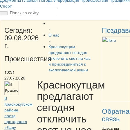
Документы
Главная
Погода
Информация
Происшествия
Праздники
Спорт
Сегодня:
Поздрав
»
О нас
09.08.2026
»
г.
Краснокутцам
предлагают сегодня
Происшествия
отключить свет на час
и присоединиться к
экологической акции
10:31
27.07.2026
Краснокутцам
предлагают
В
сегодня
Краснокутском
Обратна
районе
отключить
поезд
связь
протаранил
свет на час
«Ладу
Здесь вы