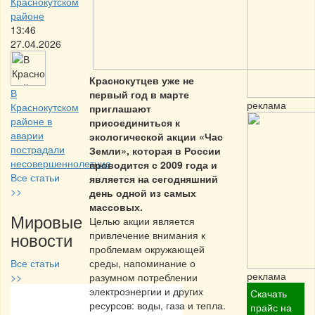
Краснокутском
районе
13:46
27.04.2026
Краснокутцев уже не
В
первый год в марте
реклама
Краснокутском
приглашают
районе в
присоединиться к
аварии
экологической акции «Час
пострадали
Земли», которая в России
несовершеннолетние
проводится с 2009 года и
Все статьи
является на сегодняшний
>>
день одной из самых
массовых.
Мировые
Целью акции является
новости
привлечение внимания к
проблемам окружающей
Все статьи
среды, напоминание о
реклама
>>
разумном потреблении
электроэнергии и других
Скачать
Частная реклама
ресурсов: воды, газа и тепла.
прайс на