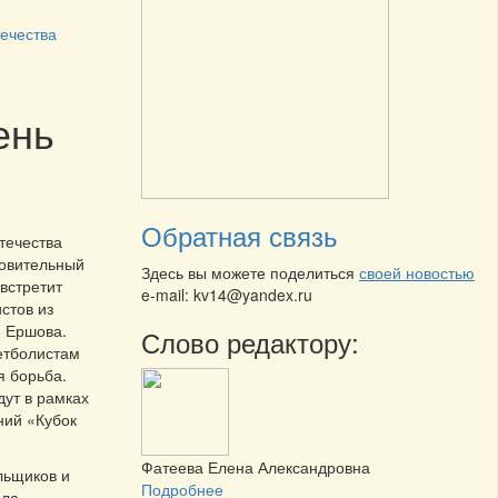
ечества
ень
Обратная связь
течества
ровительный
Здесь вы можете поделиться
своей новостью
встретит
e-mail: kv14@yandex.ru
стов из
, Ершова.
Слово редактору:
етболистам
я борьба.
ут в рамках
ний «Кубок
Фатеева Елена Александровна
льщиков и
Подробнее
ола