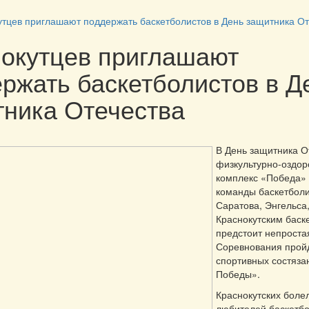
утцев приглашают поддержать баскетболистов в День защитника От
окутцев приглашают
ржать баскетболистов в Д
ника Отечества
В День защитника О
физкультурно-оздо
комплекс «Победа» 
команды баскетболи
Саратова, Энгельса
Краснокутским баск
предстоит непроста
Соревнования пройд
спортивных состяза
Победы».
Краснокутских боле
любителей баскетб