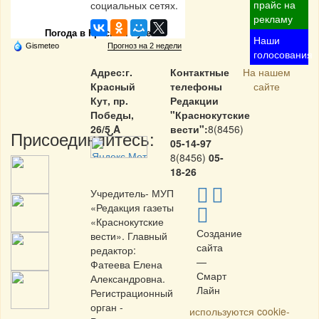
Частная реклама
прайс на
социальных сетях.
рекламу
Погода в Красном Куте
Наши
Gismeteo
Прогноз на 2 недели
голосования
Адрес:г.
Контактные
На нашем
Красный
телефоны
сайте
Кут, пр.
Редакции
Победы,
"Краснокутские
26/5 A
вести":
8(8456)
Присоединяйтесь:
05-14-97
8(8456)
05-
18-26
Учредитель- МУП
«Редакция газеты
«Краснокутские
Создание
вести». Главный
сайта
редактор:
—
Фатеева Елена
Смарт
Александровна.
Лайн
Регистрационный
орган -
используются cookie-