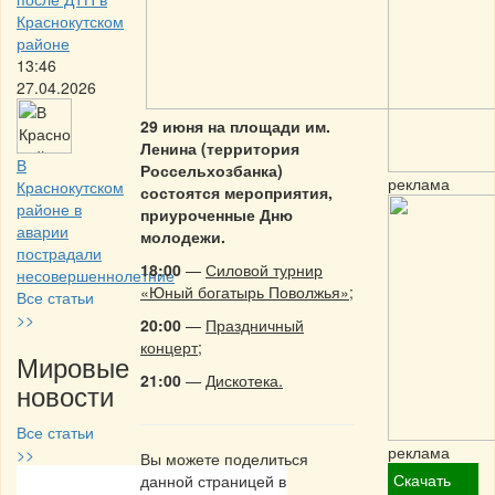
Краснокутском
районе
13:46
27.04.2026
29 июня на площади им.
Ленина (территория
В
Россельхозбанка)
реклама
Краснокутском
состоятся мероприятия,
районе в
приуроченные Дню
аварии
молодежи.
пострадали
18:00
—
Силовой турнир
несовершеннолетние
«Юный богатырь Поволжья»;
Все статьи
>>
20:00
—
Праздничный
концерт;
Мировые
21:00
—
Дискотека.
новости
Все статьи
реклама
>>
Вы можете поделиться
Скачать
данной страницей в