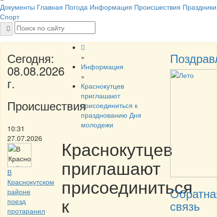
Документы
Главная
Погода
Информация
Происшествия
Праздники
Спорт
Сегодня:
Поздрав
»
Информация
08.08.2026
»
г.
Краснокутцев
приглашают
Происшествия
присоединиться к
празднованию Дня
молодежи
10:31
27.07.2026
Краснокутцев
приглашают
В
присоединиться
Краснокутском
Обратна
районе
к
поезд
связь
протаранил