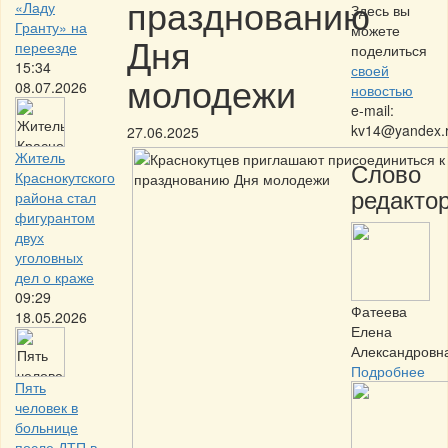
празднованию
«Ладу
Здесь вы
Гранту» на
можете
Дня
переезде
поделиться
15:34
своей
молодежи
08.07.2026
новостью
e-mail:
kv14@yandex.
27.06.2025
Житель
Слово
Краснокутского
редактор
района стал
фигурантом
двух
уголовных
дел о краже
09:29
Фатеева
18.05.2026
Елена
Александровн
Подробнее
Пять
человек в
больнице
после ДТП в