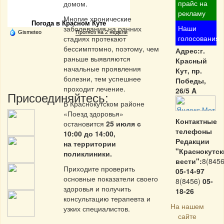
Частная реклама
прайс на
домом.
рекламу
Многие хронические
Погода в Красном Куте
Наши
заболевания на ранних
Gismeteo
Прогноз на 2 недели
голосования
стадиях протекают
бессимптомно, поэтому, чем
Адрес:г.
раньше выявляются
Красный
начальные проявления
Кут, пр.
болезни, тем успешнее
Победы,
проходит лечение.
26/5 A
Присоединяйтесь:
В Краснокутском районе
«Поезд здоровья»
Контактные
остановится
25 июля с
телефоны
10:00 до 14:00,
Редакции
на территории
"Краснокутск
поликлиники.
вести":
8(8456
Приходите проверить
05-14-97
основные показатели своего
8(8456)
05-
здоровья и получить
18-26
консультацию терапевта и
На нашем
узких специалистов.
сайте