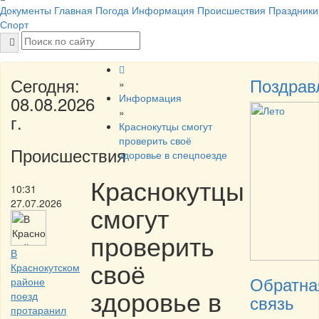
Документы
Главная
Погода
Информация
Происшествия
Праздники
Спорт
Сегодня:
Поздрав
»
Информация
08.08.2026
»
г.
Краснокутцы смогут
проверить своё
Происшествия
здоровье в спецпоезде
Краснокутцы
10:31
27.07.2026
смогут
проверить
В
своё
Краснокутском
Обратна
районе
здоровье в
поезд
связь
протаранил