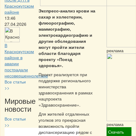
Краснокутском
Экспресс-анализ крови на
районе
сахар и холестерин,
13:46
флюорографию,
27.04.2026
маммографию,
электрокардиографию и
другие обследования
В
могут пройти жители
реклама
Краснокутском
области благодаря
районе в
проекту «Поезд
аварии
здоровья».
пострадали
Проект реализуется при
несовершеннолетние
поддержке регионального
Все статьи
министерства
>>
здравоохранения в рамках
Мировые
нацпроекта
«Здравоохранение».
новости
Для жителей отдаленных
Все статьи
уголков это прекрасная
реклама
>>
возможность пройти
Скачать
диспансеризацию рядом с