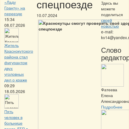
спецпоезде
«Ладу
Здесь вы
Гранту» на
можете
переезде
поделиться
10.07.2024
15:34
своей
08.07.2026
новостью
e-mail:
kv14@yandex.
Житель
Слово
Краснокутского
редактор
района стал
фигурантом
двух
уголовных
дел о краже
09:29
Фатеева
18.05.2026
Елена
Александровн
Подробнее
Пять
человек в
больнице
после ДТП в