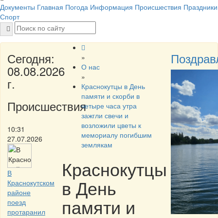
Документы
Главная
Погода
Информация
Происшествия
Праздники
Спорт
Сегодня:
Поздрав
»
О нас
08.08.2026
»
г.
Краснокутцы в День
памяти и скорби в
Происшествия
четыре часа утра
зажгли свечи и
возложили цветы к
10:31
мемориалу погибшим
27.07.2026
землякам
Краснокутцы
В
в День
Краснокутском
районе
памяти и
поезд
протаранил