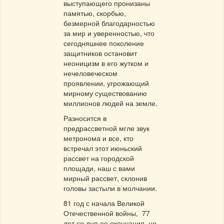
выступающего пронизаны
памятью, скорбью,
безмерной благодарностью
за мир и уверенностью, что
сегодняшнее поколение
защитников остановит
неоницизм в его жутком и
нечеловеческом
проявлении, угрожающий
мирному существованию
миллионов людей на земле.
Разносится в
предрассветной мгле звук
метронома и все, кто
встречал этот июньский
рассвет на городской
площади, наш с вами
мирный рассвет, склонив
головы застыли в молчании.
81 год с начала Великой
Отечественной войны, 77
лет со дня ее окончания, но