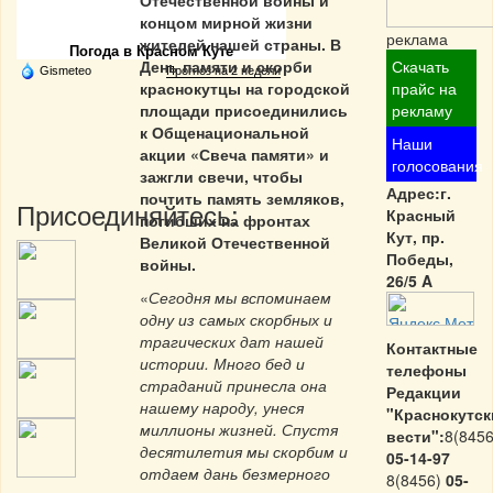
Отечественной войны и
Частная реклама
концом мирной жизни
реклама
жителей нашей страны. В
Погода в Красном Куте
День памяти и скорби
Скачать
Gismeteo
Прогноз на 2 недели
краснокутцы на городской
прайс на
площади присоединились
рекламу
к Общенациональной
Наши
акции «Свеча памяти» и
голосования
зажгли свечи, чтобы
Адрес:г.
почтить память земляков,
Присоединяйтесь:
Красный
погибших на фронтах
Кут, пр.
Великой Отечественной
Победы,
войны.
26/5 A
«
Сегодня мы вспоминаем
одну из самых скорбных и
трагических дат нашей
Контактные
истории. Много бед и
телефоны
страданий принесла она
Редакции
нашему народу, унеся
"Краснокутск
миллионы жизней. Спустя
вести":
8(8456
десятилетия мы скорбим и
05-14-97
отдаем дань безмерного
8(8456)
05-