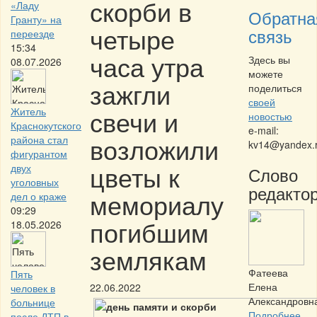
скорби в
«Ладу
Обратна
Гранту» на
четыре
связь
переезде
15:34
часа утра
Здесь вы
08.07.2026
можете
зажгли
поделиться
своей
свечи и
Житель
новостью
Краснокутского
e-mail:
возложили
района стал
kv14@yandex.
фигурантом
цветы к
двух
Слово
уголовных
редактор
мемориалу
дел о краже
09:29
погибшим
18.05.2026
землякам
Фатеева
Пять
Елена
22.06.2022
человек в
Александровн
больнице
Подробнее
после ДТП в