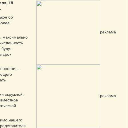
ля, 18
.
акон об
более
реклама
а, максимально
 численность
 будут
м срок
енности –
ующего
ать
ми окружной,
реклама
овместное
зической
мимо нашего
представителя