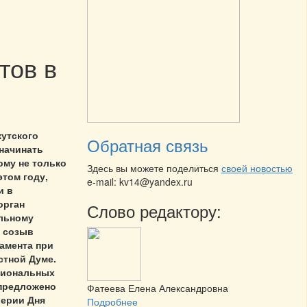
тов в
утского
Обратная связь
начинать
ому не только
Здесь вы можете поделиться
своей новостью
этом году,
e-mail: kv14@yandex.ru
и в
орган
Слово редактору:
ельному
 созыв
амента при
стной Думе.
егиональных
предложено
Фатеева Елена Александровна
верии Дня
Подробнее