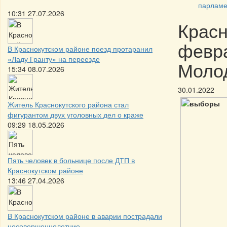
парламе
10:31 27.07.2026
Красн
февра
В Краснокутском районе поезд протаранил
«Ладу Гранту» на переезде
Моло
15:34 08.07.2026
30.01.2022
Житель Краснокутского района стал
фигурантом двух уголовных дел о краже
09:29 18.05.2026
Пять человек в больнице после ДТП в
Краснокутском районе
13:46 27.04.2026
В Краснокутском районе в аварии пострадали
несовершеннолетние