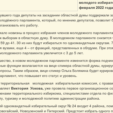
молодого избирате
февраля 2022 года
увшего года депутаты на заседании областной думы поддержали з
лодёжного парламента, который, по мнению депутатов, позволит 
рганизовать его работу.
мало новизны в процесс избрания членов молодежного парламент
 к выборам в областную думу. В молодежном парламенте снизится
 59 до 41. 30 из них будут избираться по одномандатным округам. 7
я вузами, еще 4 – от фракций, представленных в облдуме. При это
молодежного парламента увеличится с 3 до 5 лет.
шество, в новом молодежном парламенте изменится форма подчин
ые функции возлагаются на вице-спикера областной думы, курир
просы. Таким образом, вице-спикер Ольга Болякина будет куриров
рламент, что повышает его статус и уровень.
я территориальная молодежная избирательная комиссия, с права
авляет
Виктория Ускова,
уже провела первое организационное с
ленами территориального избиркома, специалистами отдела по фи
рту, туризму и молодежной политике администрации района.
ий одномандатный избирательный округ № 24 входит 4 района, по
овогайский, Новоузенский и Питерский. Предстоит избрать одного 