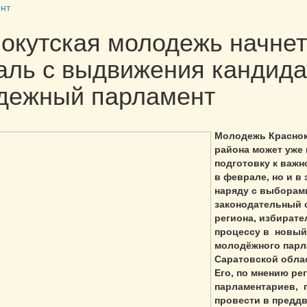
нт
окутская молодежь начнет
ль с выдвижения кандида
дежный парламент
Молодежь Краснок
района может уже 
подготовку к важн
в феврале, но и в 
наряду с выборам
законодательный 
региона, избират
процессу в новый
молодёжного парл
Саратовской обла
Его, по мнению р
парламентариев, 
провести в предд