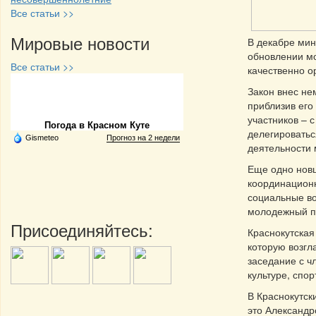
Все статьи >>
Мировые новости
В декабре мин
обновлении мо
Все статьи >>
качественно о
Закон внес не
Частная реклама
приблизив его
участников – с
Погода в Красном Куте
делегироватьс
Gismeteo
Прогноз на 2 недели
деятельности 
Еще одно нов
координационн
социальные во
молодежный па
Присоединяйтесь:
Краснокутска
которую возгл
заседание с ч
культуре, спо
В Краснокутск
это Александр