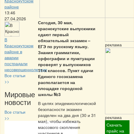
Краснокутском
районе
13:46
27.04.2026
Сегодня, 30 мая,
краснокутские выпускники
сдают первый
В
обязательный экзамен –
реклама
Краснокутском
ЕГЭ по русскому языку.
районе в
Знания грамматики,
аварии
орфографии и пунктуации
пострадали
проверят у выпускников
несовершеннолетние
11-х классов. Пункт сдачи
Все статьи
Единого госэкзамена
>>
располагается на
площадке городской
Мировые
школы №3
новости
В целях эпидемиологической
безопасности экзамен
Все статьи
разделен на два дня (30 и 31
реклама
>>
мая), чтобы избежать
Скачать
массового скопления
Частная реклама
прайс на
участников в