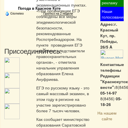
рекламу
экзаменационных пунктах.
Погода в Красном Куте
«При организации ЕГЭ
Наши
Gismeteo
Прогноз на 2 недели
соблюдены все меры
голосования
эпидемиологической
Адрес:г.
безопасности,
Красный
рекомендованные
Кут, пр.
Роспотребнадзором. На
Победы,
пункте проведения ЕГЭ
26/5 A
Присоединяйтесь:
находятся представители
правоохранительных
органов», - отметила
Контактные
начальник управления
телефоны
образования Елена
Редакции
Ануфриева.
"Краснокутск
вести":
8(8456
ЕГЭ по русскому языку - это
05-14-97
самый массовый экзамен, в
8(8456)
05-
этом году в регионе на
18-26
участие зарегистрировано
более 7 тысяч человек.
На нашем
сайте
Как сообщает министерство
образования Саратовской