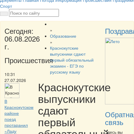
Документы
Главная
Погода
Информация
Происшествия
Праздники
Спорт
Сегодня:
Поздрав
»
Образование
06.08.2026
»
г.
Краснокутские
выпускники сдают
Происшествия
первый обязательный
экзамен - ЕГЭ по
русскому языку
10:31
27.07.2026
Краснокутские
выпускники
В
сдают
Краснокутском
Обратна
районе
первый
поезд
связь
протаранил
обязательный
«Ладу
Здесь вы