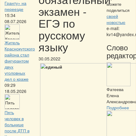
Гранту» на
можете
экзамен -
переезде
поделиться
15:34
своей
ЕГЭ по
08.07.2026
новостью
e-mail:
русскому
kv14@yandex.
языку
Житель
Слово
Краснокутского
редактор
района стал
30.05.2022
фигурантом
двух
уголовных
дел о краже
09:29
Фатеева
18.05.2026
Елена
Александровн
Подробнее
Пять
человек в
больнице
после ДТП в