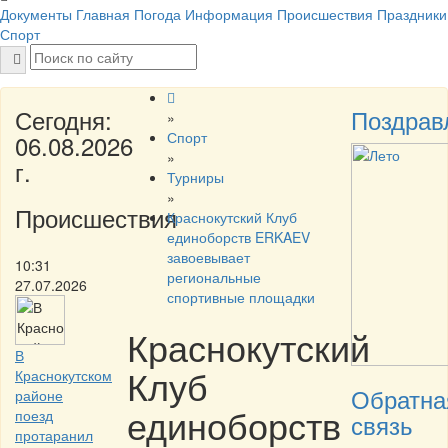
Документы
Главная
Погода
Информация
Происшествия
Праздники
Спорт
Сегодня:
Поздрав
»
Спорт
06.08.2026
»
г.
Турниры
»
Происшествия
Краснокутский Клуб
единоборств ERKAEV
завоевывает
10:31
региональные
27.07.2026
спортивные площадки
Краснокутский
В
Клуб
Краснокутском
Обратна
районе
единоборств
поезд
связь
протаранил