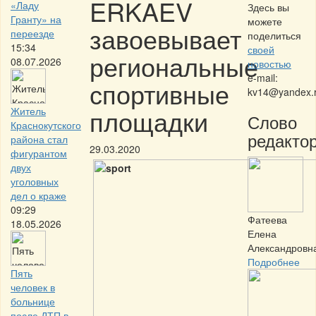
ERKAEV
«Ладу
Здесь вы
Гранту» на
можете
завоевывает
переезде
поделиться
15:34
своей
региональные
08.07.2026
новостью
e-mail:
спортивные
kv14@yandex.
площадки
Житель
Слово
Краснокутского
редактор
района стал
29.03.2020
фигурантом
двух
уголовных
дел о краже
09:29
Фатеева
18.05.2026
Елена
Александровн
Подробнее
Пять
человек в
больнице
после ДТП в