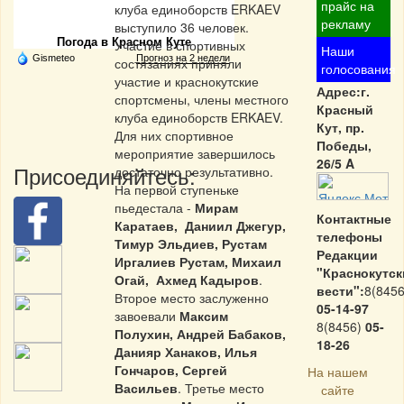
Частная реклама
прайс на
клуба единоборств ERKAEV
рекламу
выступило 36 человек.
Погода в Красном Куте
Участие в спортивных
Наши
Gismeteo
Прогноз на 2 недели
состязаниях приняли
голосования
участие и краснокутские
Адрес:г.
спортсмены, члены местного
Красный
клуба единоборств ERKAEV.
Кут, пр.
Для них спортивное
Победы,
мероприятие завершилось
26/5 A
Присоединяйтесь:
достаточно результативно.
На первой ступеньке
пьедестала -
Мирам
Контактные
Каратаев, Даниил Джегур,
телефоны
Тимур Эльдиев, Рустам
Редакции
Иргалиев Рустам, Михаил
"Краснокутск
Огай, Ахмед Кадыров
.
вести":
8(8456
Второе место заслуженно
05-14-97
завоевали
Максим
8(8456)
05-
Полухин, Андрей Бабаков,
18-26
Данияр Ханаков, Илья
Гончаров, Сергей
На нашем
Васильев
. Третье место
сайте