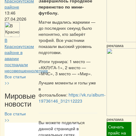
Краснокутском
Завершилось городское
районе
первенство по мини-
13:46
футболу.
27.04.2026
Матчи выдались жаркими —
до последних секунд было
непонятно, кто заберёт
В
трофей. Все участники
реклама
Краснокутском
показали высокий уровень
районе в
подготовки.
аварии
Итоги турнира: 1 место —
пострадали
«ККЛУГА-1», 2 место —
несовершеннолетние
«МЧС», 3 место — «Мир».
Все статьи
>>
Лучшие моменты и голы уже
в
Мировые
фотоальбоме:
https://vk.ru/album-
19736146_312112223
новости
Все статьи
реклама
>>
Вы можете поделиться
Скачать
данной страницей в
Частная реклама
прайс на
социальных сетях.