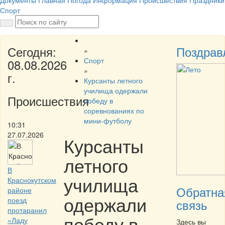
Документы
Главная
Погода
Информация
Происшествия
Праздники
Спорт
Сегодня:
Поздрав
»
Спорт
08.08.2026
»
г.
Курсанты летного
училища одержали
Происшествия
победу в
соревнованиях по
мини-футболу
10:31
27.07.2026
Курсанты
летного
В
училища
Краснокутском
Обратна
районе
одержали
поезд
связь
протаранил
победу в
«Ладу
Здесь вы