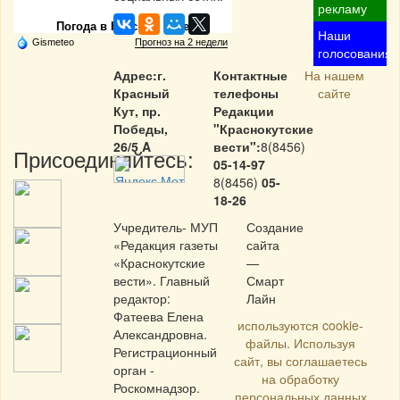
рекламу
Погода в Красном Куте
Наши
Gismeteo
Прогноз на 2 недели
голосования
Адрес:г.
Контактные
На нашем
Красный
телефоны
сайте
Кут, пр.
Редакции
Победы,
"Краснокутские
26/5 A
вести":
8(8456)
Присоединяйтесь:
05-14-97
8(8456)
05-
18-26
Учредитель- МУП
Создание
«Редакция газеты
сайта
«Краснокутские
—
вести». Главный
Смарт
редактор:
Лайн
Фатеева Елена
используются cookie-
Александровна.
файлы. Используя
Регистрационный
сайт, вы соглашаетесь
орган -
на обработку
Роскомнадзор.
персональных данных