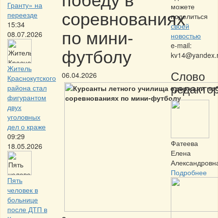
Гранту» на
можете
соревнованиях
переезде
поделиться
15:34
своей
по мини-
08.07.2026
новостью
e-mail:
футболу
kv14@yandex.
Житель
Слово
06.04.2026
Краснокутского
редактор
района стал
фигурантом
двух
уголовных
дел о краже
09:29
Фатеева
18.05.2026
Елена
Александровн
Подробнее
Пять
человек в
больнице
после ДТП в