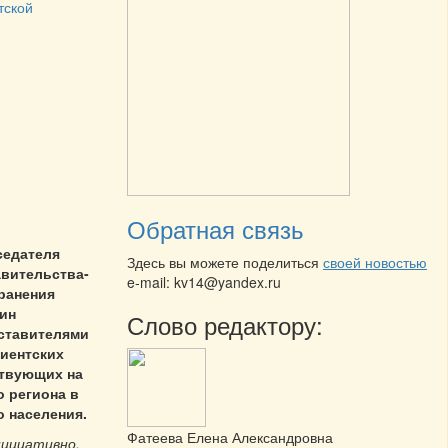
тской
Обратная связь
седателя
Здесь вы можете поделиться
своей новостью
авительства-
e-mail: kv14@yandex.ru
ранения
тин
Слово редактору:
дставителями
иентских
ствующих на
 региона в
о населения.
Фатеева Елена Александровна
нициативно,