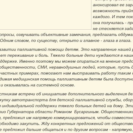
анонсировал ее зар
возможность прийт
каждого. И тем по
она получилась - п
не стесняется зад
опросы, озвучивать объективные замечания, предлагать обдум
Одним словом, по существу, открыто и главное - глаза в глаза.
развитии паллиативной помощи детям. Это направление нашей
ает переживание и боль. Тяжело больные дети нуждаются в наш
оддержке. Именно поэтому мы можем опираться на мнение пре
общественности, СМИ, неравнодушных людей, которые, пусть 
 частных примерах, помогают нам выстраивать работу таким 
димая медицинская помощь паллиативным детям была доступн
и оказывалась на системной основе.
астникам встречи об инициативе дополнительного выделения д
акупку автотранспорта для детской паллиативной службы, обору
я индивидуальной поддержки тяжело больных детей на дому. Эт
рио Губернатора области Романом Бусаргиным. Общественник
, предложил им напрямую коммуницироваться, чтобы совместн
еобходимо закупить. Жду конкретных предложений от обществен
е предложил дальше общаться и по другим вопросам - напрямую,