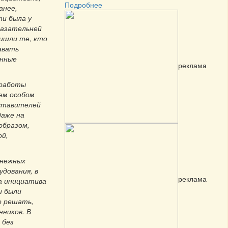
Подробнее
анее,
и была у
казательней
ришли те, кто
авать
анные
реклама
 работы
ем особом
дставителей
даже на
образом,
ой,
енежных
дования, в
реклама
а инициатива
и были
о решать,
ников. В
 без