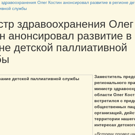
 здравоохранения Олег Костин анонсировал развитие в регионе де
ивной службы
тр здравоохранения Олег
н анонсировал развитие в
не детской паллиативной
бы
Заместитель пред
регионального пр
министр здравоох
области Олег Кос
встретился с пре
общественных пац
организаций, дей
территории нашего
интересах детског
«
Встречу провел и