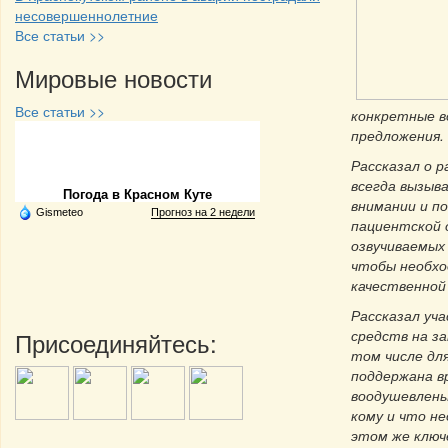
несовершеннолетние
Все статьи >>
Мировые новости
Все статьи >>
конкретные в
предложения. 
Частная реклама
Рассказал о 
всегда вызыв
Погода в Красном Куте
внимании и п
Gismeteo
Прогноз на 2 недели
пациентской 
озвучиваемых
чтобы необхо
качественной 
Рассказал уч
Присоединяйтесь:
средств на з
том числе дл
поддержана в
воодушевлены
кому и что н
этом же ключ