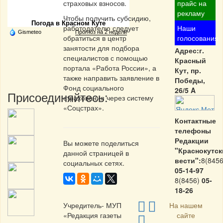
Частная реклама
страховых взносов.
прайс на
рекламу
Чтобы получить субсидию,
Погода в Красном Куте
работодателю следует
Наши
Gismeteo
Прогноз на 2 недели
обратиться в центр
голосования
занятости для подбора
Адрес:г.
специалистов с помощью
Красный
портала «Работа России», а
Кут, пр.
также направить заявление в
Победы,
Фонд социального
26/5 A
Присоединяйтесь:
страхования через систему
«Соцстрах».
Контактные
телефоны
Редакции
Вы можете поделиться
"Краснокутск
данной страницей в
вести":
8(8456
социальных сетях.
05-14-97
8(8456)
05-
18-26
Учредитель- МУП
На нашем
«Редакция газеты
сайте