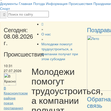
Документы
Главная
Погода
Информация
Происшествия
Праздники
Спорт
Сегодня:
Поздрав
»
О нас
08.08.2026
»
г.
Молодежи помогут
трудоустроиться, а
Происшествия
компании получат при
этом субсидии
10:31
Молодежи
27.07.2026
помогут
трудоустроиться,
В
Краснокутском
а компании
Обратна
районе
поезд
связь
получат
протаранил