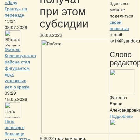
«Ладу
Здесь вы
при этом
Гранту» на
можете
переезде
поделиться
субсидии
15:34
своей
08.07.2026
новостью
e-mail:
20.03.2022
kv14@yandex.
Житель
Слово
Краснокутского
редактор
района стал
фигурантом
двух
уголовных
дел о краже
09:29
Фатеева
18.05.2026
Елена
Александровн
Подробнее
Пять
человек в
больнице
В 2022 году компании,
после ДТП в