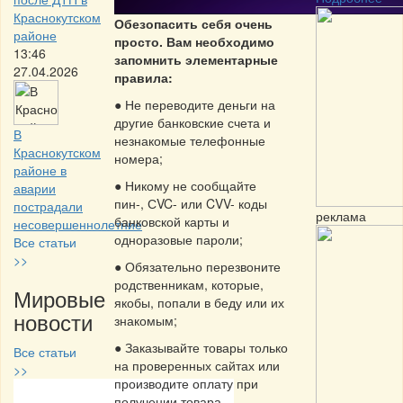
Краснокутском
Обезопасить себя очень
районе
просто. Вам необходимо
13:46
запомнить элементарные
27.04.2026
правила:
● Не переводите деньги на
другие банковские счета и
В
незнакомые телефонные
Краснокутском
номера;
районе в
● Никому не сообщайте
аварии
пин-, СVC- или CVV- коды
пострадали
реклама
банковской карты и
несовершеннолетние
одноразовые пароли;
Все статьи
>>
● Обязательно перезвоните
родственникам, которые,
Мировые
якобы, попали в беду или их
новости
знакомым;
● Заказывайте товары только
Все статьи
на проверенных сайтах или
>>
производите оплату при
получении товара.