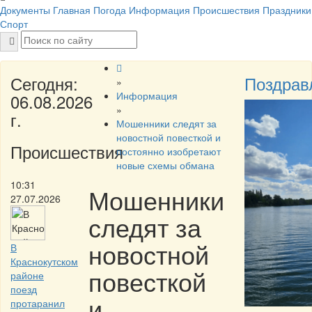
Документы
Главная
Погода
Информация
Происшествия
Праздники
Спорт
Сегодня:
Поздрав
»
Информация
06.08.2026
»
г.
Мошенники следят за
новостной повесткой и
Происшествия
постоянно изобретают
новые схемы обмана
10:31
Мошенники
27.07.2026
следят за
новостной
В
Краснокутском
повесткой
районе
поезд
и
протаранил