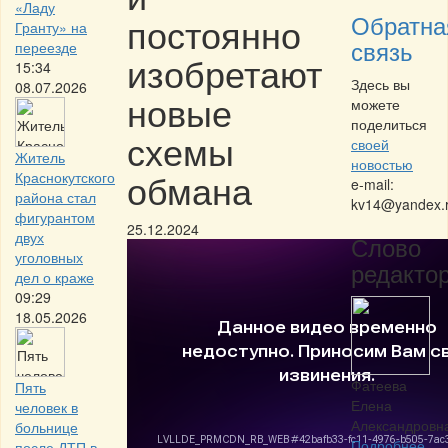
«Ладу
Обратна
постоянно
Гранту» на
связь
переезде
изобретают
15:34
Здесь вы
08.07.2026
новые
можете
поделиться
схемы
своей
Житель
новостью
обмана
Краснокутского
e-mail:
района стал
kv14@yandex.
фигурантом
25.12.2024
двух
Слово
уголовных
редактор
дел о краже
09:29
18.05.2026
Фатеева
Пять
Елена
человек в
Александровн
больнице
Подробнее
после ДТП в