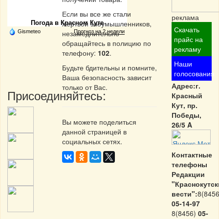
Частная реклама
Если вы все же стали
реклама
жертвой злоумышленников,
Погода в Красном Куте
Скачать
Gismeteo
незамедлительно
Прогноз на 2 недели
прайс на
обращайтесь в полицию по
рекламу
телефону:
102
.
Наши
Будьте бдительны и помните,
голосования
Ваша безопасность зависит
Адрес:г.
только от Вас.
Присоединяйтесь:
Красный
Кут, пр.
Победы,
Вы можете поделиться
26/5 A
данной страницей в
социальных сетях.
Контактные
телефоны
Редакции
"Краснокутск
вести":
8(8456
05-14-97
8(8456)
05-