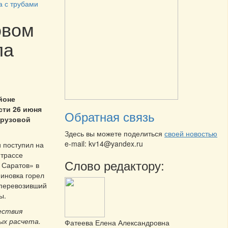
а с трубами
овом
ла
йоне
сти 26 июня
Обратная связь
грузовой
Здесь вы можете поделиться
своей новостью
e-mail: kv14@yandex.ru
и поступил на
 трассе
Слово редактору:
 Саратов» в
иновка горел
 перевозивший
ы.
ествия
ых расчета.
Фатеева Елена Александровна