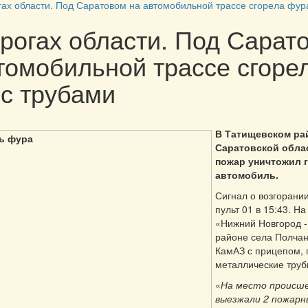
гах области. Под Саратовом на автомобильной трассе сгорела фур
рогах области. Под Сарат
томобильной трассе сгоре
с трубами
В Татищевском ра
Саратовской обла
пожар уничтожил 
автомобиль.
Сигнал о возгорани
пульт 01 в 15:43. На
«Нижний Новгород -
районе села Полчан
КамАЗ с прицепом,
металлические труб
«
На место происш
выезжали 2 пожарн