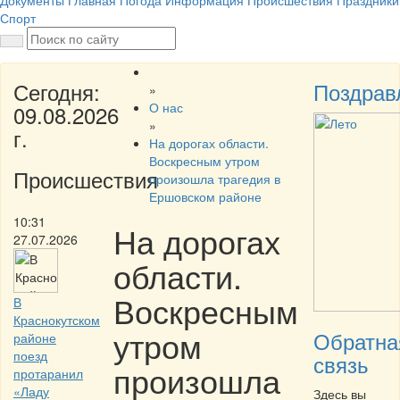
Документы
Главная
Погода
Информация
Происшествия
Праздники
Спорт
Сегодня:
Поздрав
»
О нас
09.08.2026
»
г.
На дорогах области.
Воскресным утром
Происшествия
произошла трагедия в
Ершовском районе
10:31
На дорогах
27.07.2026
области.
Воскресным
В
Краснокутском
утром
Обратна
районе
поезд
связь
произошла
протаранил
«Ладу
Здесь вы