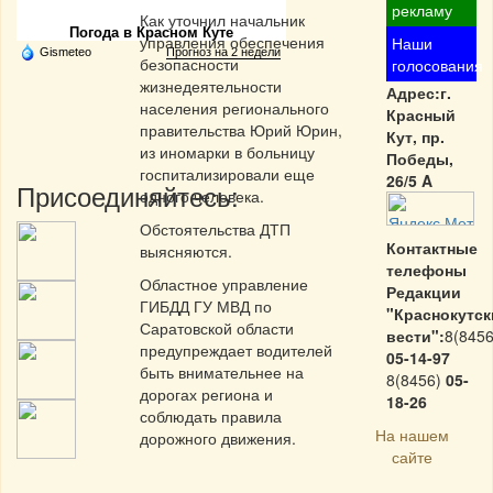
рекламу
Как уточнил начальник
Погода в Красном Куте
управления обеспечения
Наши
Gismeteo
Прогноз на 2 недели
безопасности
голосования
жизнедеятельности
Адрес:г.
населения регионального
Красный
правительства Юрий Юрин,
Кут, пр.
из иномарки в больницу
Победы,
госпитализировали еще
26/5 A
Присоединяйтесь:
одного человека.
Обстоятельства ДТП
Контактные
выясняются.
телефоны
Областное управление
Редакции
ГИБДД ГУ МВД по
"Краснокутск
Саратовской области
вести":
8(8456
предупреждает водителей
05-14-97
быть внимательнее на
8(8456)
05-
дорогах региона и
18-26
соблюдать правила
На нашем
дорожного движения.
сайте