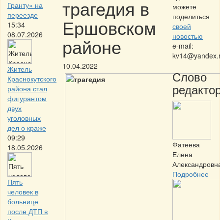
трагедия в
Гранту» на
можете
переезде
поделиться
Ершовском
15:34
своей
08.07.2026
новостью
районе
e-mail:
kv14@yandex.
10.04.2022
Житель
Слово
Краснокутского
редактор
района стал
фигурантом
двух
уголовных
дел о краже
09:29
Фатеева
18.05.2026
Елена
Александровн
Подробнее
Пять
человек в
больнице
после ДТП в