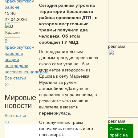
Краснокутском
Сегодня ранним утром на
районе
территории Ершовского
13:46
района произошло ДТП , в
27.04.2026
котором смертельные
травмы получили два
человека. Об этом
В
сообщает ГУ МВД.
реклама
Краснокутском
По предварительным
районе в
данным трагедия произошла
аварии
около семи утра на 16-м
пострадали
километре автодороги из
несовершеннолетние
Ершова к селу Марьевка.
Все статьи
Мужчина за рулем
>>
автомобиля «Датсун» не
справился с управлением, в
Мировые
результате чего машина
новости
вылетела в кювет и
перевернулась.
Все статьи
реклама
>>
От полученных травм
скончались водитель и его
Скачать
Частная реклама
пассажирка.
прайс на