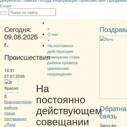
Документы
Главная
Погода
Информация
Происшествия
Праздники
Спорт
Сегодня:
Поздрав
»
О нас
09.08.2026
»
г.
На постоянно
действующем
Происшествия
совещании глава
района провела
церемонию
10:31
награждения
27.07.2026
На
постоянно
В
Краснокутском
действующем
Обратна
районе
поезд
связь
совещании
протаранил
«Ладу
Здесь вы