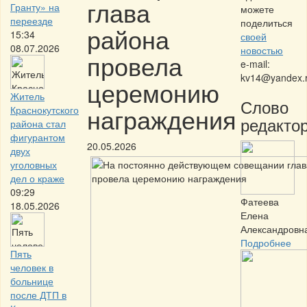
глава
Гранту» на
можете
переезде
поделиться
района
15:34
своей
08.07.2026
новостью
провела
e-mail:
kv14@yandex.
церемонию
Житель
Слово
награждения
Краснокутского
редактор
района стал
фигурантом
20.05.2026
двух
уголовных
дел о краже
09:29
Фатеева
18.05.2026
Елена
Александровн
Подробнее
Пять
человек в
больнице
после ДТП в