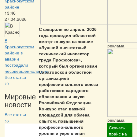
Краснокутском
районе
13:46
27.04.2026
С февраля по апрель 2026
года проходил областной
В
смотр-конкурс на звание
реклама
Краснокутском
«Лучший внештатный
районе в
технический инспектор
аварии
труда Профсоюза»,
пострадали
который был организован
несовершеннолетние
Саратовской областной
Все статьи
организацией
>>
профессионального союза
работников народного
Мировые
образования и науки
новости
Российской Федерации.
Конкурс стал важной
Все статьи
площадкой для обмена
реклама
>>
опытом, повышения
профессионального
Скачать
Частная реклама
уровня и укрепления
прайс на