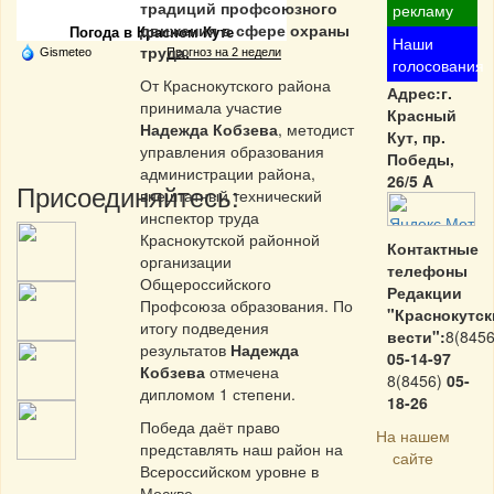
традиций профсоюзного
рекламу
движения в сфере охраны
Погода в Красном Куте
Наши
труда.
Gismeteo
Прогноз на 2 недели
голосования
От Краснокутского района
Адрес:г.
принимала участие
Красный
Надежда Кобзева
, методист
Кут, пр.
управления образования
Победы,
администрации района,
26/5 A
Присоединяйтесь:
внештатный технический
инспектор труда
Краснокутской районной
Контактные
организации
телефоны
Общероссийского
Редакции
Профсоюза образования. По
"Краснокутск
итогу подведения
вести":
8(8456
результатов
Надежда
05-14-97
Кобзева
отмечена
8(8456)
05-
дипломом 1 степени.
18-26
Победа даёт право
На нашем
представлять наш район на
сайте
Всероссийском уровне в
Москве.