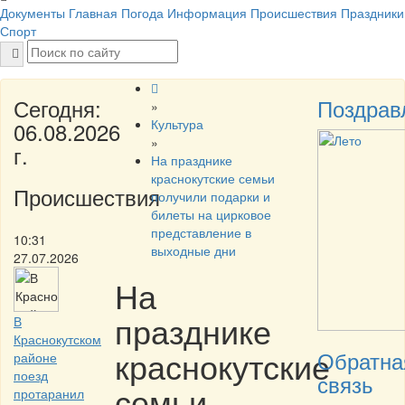
Документы
Главная
Погода
Информация
Происшествия
Праздники
Спорт
Сегодня:
Поздрав
»
Культура
06.08.2026
»
г.
На празднике
краснокутские семьи
Происшествия
получили подарки и
билеты на цирковое
представление в
10:31
выходные дни
27.07.2026
На
празднике
В
Краснокутском
краснокутские
Обратна
районе
поезд
связь
семьи
протаранил