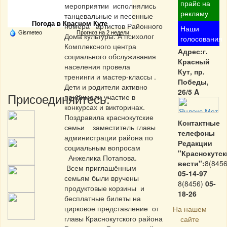
Частная реклама
прайс на
мероприятии исполнялись
рекламу
танцевальные и песенные
Погода в Красном Куте
номера артистов Районного
Наши
Gismeteo
Прогноз на 2 недели
Дома культуры. А психолог
голосования
Комплексного центра
Адрес:г.
социального обслуживания
Красный
населения провела
Кут, пр.
тренинги и мастер-классы .
Победы,
Дети и родители активно
26/5 A
Присоединяйтесь:
принимали участие в
конкурсах и викторинах.
Поздравила краснокутские
Контактные
семьи заместитель главы
телефоны
администрации района по
Редакции
социальным вопросам
"Краснокутск
Анжелика Потапова.
вести":
8(8456
Всем приглашённым
05-14-97
семьям были вручены
8(8456)
05-
продуктовые корзины и
18-26
бесплатные билеты на
цирковое представление от
На нашем
главы Краснокутского района
сайте