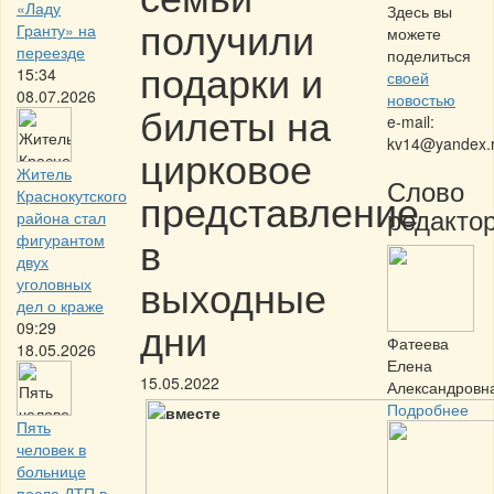
«Ладу
Здесь вы
получили
Гранту» на
можете
переезде
поделиться
подарки и
15:34
своей
08.07.2026
новостью
билеты на
e-mail:
kv14@yandex.
цирковое
Житель
Слово
представление
Краснокутского
редактор
района стал
в
фигурантом
двух
выходные
уголовных
дел о краже
дни
09:29
Фатеева
18.05.2026
Елена
15.05.2022
Александровн
Подробнее
Пять
человек в
больнице
после ДТП в