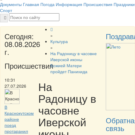
Документы
Главная
Погода
Информация
Происшествия
Праздники
Спорт
Сегодня:
Поздрав
»
Культура
08.08.2026
»
г.
На Радоницу в часовне
Иверской иконы
Происшествия
Божией Матери
пройдет Панихида
10:31
На
27.07.2026
Радоницу в
часовне
В
Краснокутском
Иверской
Обратна
районе
поезд
связь
иконы
протаранил