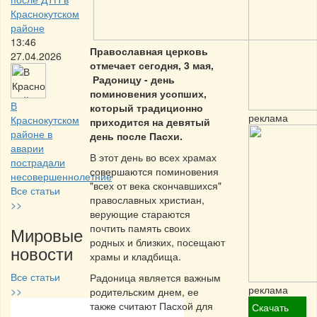
Краснокутском
районе
13:46
Православная церковь
27.04.2026
отмечает сегодня, 3 мая,
Радоницу - день
поминовения усопших,
В
который традиционно
реклама
Краснокутском
приходится на девятый
районе в
день после Пасхи.
аварии
В этот день во всех храмах
пострадали
совершаются поминовения
несовершеннолетние
"всех от века скончавшихся"
Все статьи
православных христиан,
>>
верующие стараются
почтить память своих
Мировые
родных и близких, посещают
новости
храмы и кладбища.
Все статьи
Радоница является важным
реклама
>>
родительским днем, ее
также считают Пасхой для
Скачать