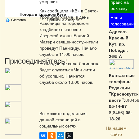
Частная реклама
умерших
прайс на
рекламу
Как сообщили «КВ» в Свято-
Погода в Красном Куте
Троицком храме, в день
Наши
Gismeteo
Прогноз на 2 недели
Радоницы на городском
голосования
кладбище в часовне
Адрес:г.
Иверской иконы Божией
Красный
Матери священнослужители
Кут, пр.
проведут Панихиду. Начало
Победы,
службы в 11.00 часов.
26/5 A
Присоединяйтесь:
На кладбище села Логиновка
будет служиться Чин литии
Контактные
об усопших. Начнется
телефоны
служба около 13.00 часов.
Редакции
"Краснокутск
вести":
8(8456
05-14-97
8(8456)
05-
Вы можете поделиться
18-26
данной страницей в
социальных сетях.
На нашем
сайте