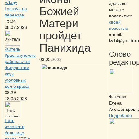
«Ладу
Здесь вы
Божией
Гранту» на
можете
переезде
поделиться
Матери
15:34
своей
08.07.2026
новостью
пройдет
e-mail:
kv14@yandex.
Панихида
Житель
Слово
Краснокутского
03.05.2022
редактор
района стал
фигурантом
двух
уголовных
дел о краже
09:29
Фатеева
18.05.2026
Елена
Александровн
Подробнее
Пять
человек в
больнице
после ДТП в