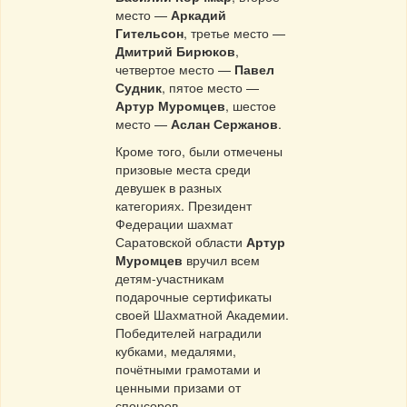
место —
Аркадий
Гительсон
, третье место —
Дмитрий Бирюков
,
четвертое место —
Павел
Судник
, пятое место —
Артур Муромцев
, шестое
место —
Аслан Сержанов
.
Кроме того, были отмечены
призовые места среди
девушек в разных
категориях. Президент
Федерации шахмат
Саратовской области
Артур
Муромцев
вручил всем
детям-участникам
подарочные сертификаты
своей Шахматной Академии.
Победителей наградили
кубками, медалями,
почётными грамотами и
ценными призами от
спонсоров.