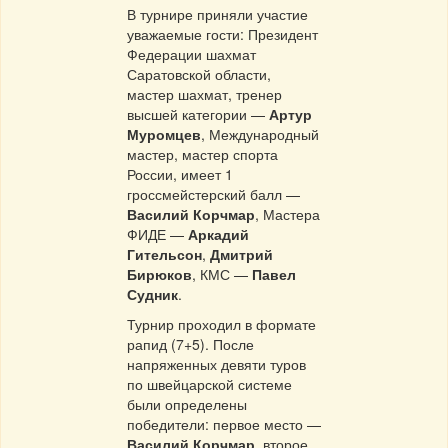
В турнире приняли участие
уважаемые гости: Президент
Федерации шахмат
Саратовской области,
мастер шахмат, тренер
высшей категории —
Артур
Муромцев
, Международный
мастер, мастер спорта
России, имеет 1
гроссмейстерский балл —
Василий Корчмар
, Мастера
ФИДЕ —
Аркадий
Гительсон
,
Дмитрий
Бирюков
, КМС —
Павел
Судник
.
Турнир проходил в формате
рапид (7+5). После
напряженных девяти туров
по швейцарской системе
были определены
победители: первое место —
Василий Корчмар
, второе