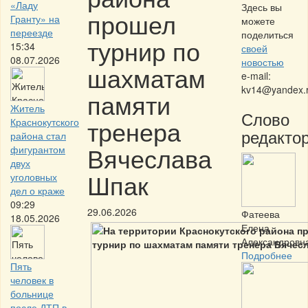
«Ладу
Здесь вы
прошел
Гранту» на
можете
переезде
поделиться
турнир по
15:34
своей
08.07.2026
новостью
шахматам
e-mail:
kv14@yandex.
памяти
Житель
Слово
тренера
Краснокутского
редактор
района стал
Вячеслава
фигурантом
двух
Шпак
уголовных
дел о краже
09:29
29.06.2026
Фатеева
18.05.2026
Елена
Александровн
Подробнее
Пять
человек в
больнице
после ДТП в