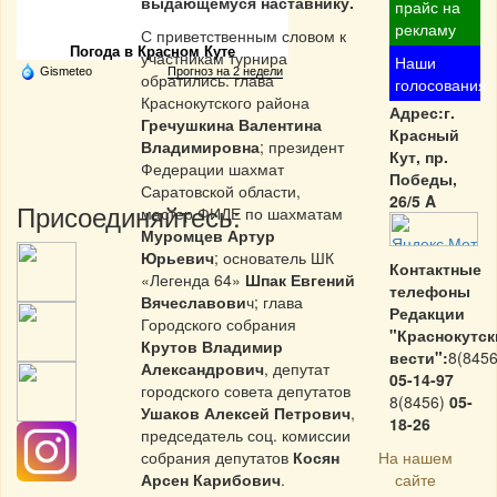
выдающемуся наставнику.
Частная реклама
прайс на
рекламу
С приветственным словом к
Погода в Красном Куте
участникам турнира
Наши
Gismeteo
Прогноз на 2 недели
обратились: глава
голосования
Краснокутского района
Адрес:г.
Гречушкина Валентина
Красный
Владимировна
; президент
Кут, пр.
Федерации шахмат
Победы,
Саратовской области,
26/5 A
Присоединяйтесь:
мастер ФИДЕ по шахматам
Муромцев Артур
Юрьевич
; основатель ШК
Контактные
«Легенда 64»
Шпак Евгений
телефоны
Вячеславови
ч; глава
Редакции
Городского собрания
"Краснокутск
Крутов Владимир
вести":
8(8456
Александрович
, депутат
05-14-97
городского совета депутатов
8(8456)
05-
Ушаков Алексей Петрович
,
18-26
председатель соц. комиссии
собрания депутатов
Косян
На нашем
Арсен Карибович
.
сайте