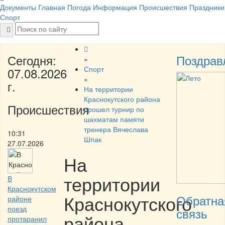
Документы
Главная
Погода
Информация
Происшествия
Праздники
Спорт
Сегодня:
Поздрав
»
Спорт
07.08.2026
»
г.
На территории
Краснокутского района
Происшествия
прошел турнир по
шахматам памяти
тренера Вячеслава
10:31
Шпак
27.07.2026
На
территории
В
Краснокутском
Краснокутского
Обратна
районе
поезд
связь
района
протаранил