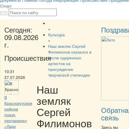
Документы
Главная
Погода
Информация
Происшествия
Праздники
Спорт
Сегодня:
Поздрав
»
Культура
09.08.2026
»
г.
Наш земляк Сергей
Филимонов оказался в
Происшествия
числе одаренных
артистов на
присуждение
10:31
творческой стипендии
27.07.2026
Наш
земляк
В
Краснокутском
Сергей
Обратна
районе
поезд
связь
Филимонов
протаранил
«Ладу
Здесь вы