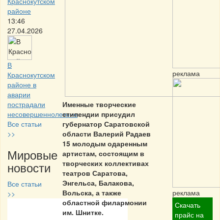
Краснокутском
районе
13:46
27.04.2026
В
реклама
Краснокутском
районе в
аварии
пострадали
Именные творческие
несовершеннолетние
стипендии присудил
Все статьи
губернатор Саратовской
>>
области Валерий Радаев
15 молодым одаренным
Мировые
артистам, состоящим в
творческих коллективах
новости
театров Саратова,
Энгельса, Балакова,
Все статьи
Вольска, а также
реклама
>>
областной филармонии
Скачать
им. Шнитке.
Частная реклама
прайс на