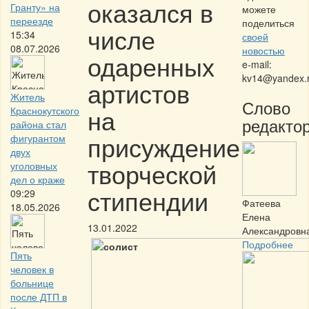
оказался в
Гранту» на
можете
переезде
поделиться
числе
15:34
своей
08.07.2026
новостью
одаренных
e-mail:
kv14@yandex.
артистов
Житель
Слово
на
Краснокутского
редактор
района стал
присуждение
фигурантом
двух
творческой
уголовных
дел о краже
стипендии
09:29
Фатеева
18.05.2026
Елена
13.01.2022
Александровн
Подробнее
Пять
человек в
больнице
после ДТП в