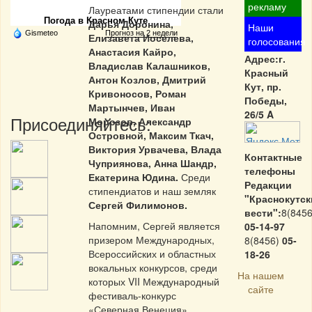
рекламу
Лауреатами стипендии стали
Погода в Красном Куте
Дарья Доронина,
Наши
Gismeteo
Прогноз на 2 недели
Елизавета Иоселева,
голосования
Анастасия Кайро,
Адрес:г.
Владислав Калашников,
Красный
Антон Козлов, Дмитрий
Кут, пр.
Кривоносов, Роман
Победы,
Мартынчев, Иван
26/5 A
Присоединяйтесь:
Морозов, Александр
Островной, Максим Ткач,
Виктория Урвачева, Влада
Контактные
Чуприянова, Анна Шандр,
телефоны
Екатерина Юдина.
Среди
Редакции
стипендиатов и наш земляк
"Краснокутск
Сергей Филимонов.
вести":
8(8456
Напомним, Сергей является
05-14-97
призером Международных,
8(8456)
05-
Всероссийских и областных
18-26
вокальных конкурсов, среди
На нашем
которых VII Международный
сайте
фестиваль-конкурс
«Северная Венеция»,