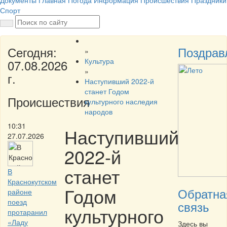
Документы
Главная
Погода
Информация
Происшествия
Праздники
Спорт
Сегодня:
Поздрав
»
Культура
07.08.2026
»
г.
Наступивший 2022-й
станет Годом
Происшествия
культурного наследия
народов
10:31
Наступивший
27.07.2026
2022-й
станет
В
Краснокутском
Годом
Обратна
районе
поезд
связь
культурного
протаранил
«Ладу
Здесь вы