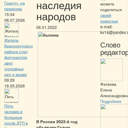
наследия
Гранту» на
можете
переезде
поделиться
народов
15:34
своей
08.07.2026
новостью
e-mail:
06.01.2022
kv14@yandex.
Житель
Слово
Краснокутского
редактор
района стал
фигурантом
двух
уголовных
дел о краже
09:29
Фатеева
18.05.2026
Елена
Александровн
Подробнее
Пять
человек в
больнице
В России 2022-й год
после ДТП в
объявлен Годом