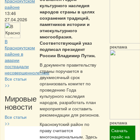
Краснокутском
культурного наследия
районе
народов страны в целях
13:46
сохранения традиций,
27.04.2026
памятников истории и
этнокультурного
многообразия.
В
Соответствующий указ
реклама
Краснокутском
подписал президент
районе в
России Владимир Путин.
аварии
В документе правительству
пострадали
страны поручается в
несовершеннолетние
двухмесячный срок
Все статьи
организовать комитет по
>>
проведению Года
Мировые
культурного наследия
народов, разработать план
новости
мероприятий и составить
рекомендации для регионов.
Все статьи
реклама
>>
Краснокутский район по
праву считается
Скачать
Частная реклама
многонациональным. Здесь
прайс на