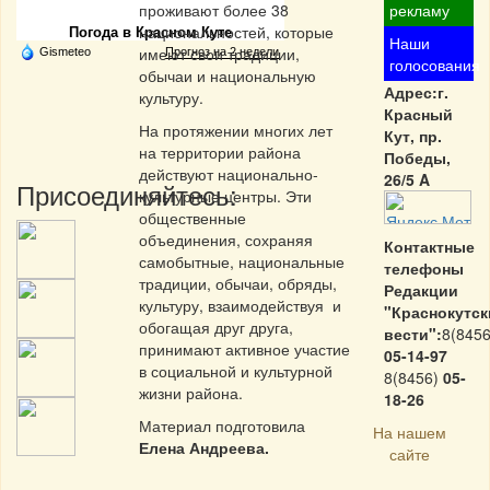
проживают более 38
рекламу
национальностей, которые
Погода в Красном Куте
Наши
имеют свои традиции,
Gismeteo
Прогноз на 2 недели
голосования
обычаи и национальную
Адрес:г.
культуру.
Красный
На протяжении многих лет
Кут, пр.
на территории района
Победы,
действуют национально-
26/5 A
Присоединяйтесь:
культурные центры. Эти
общественные
объединения, сохраняя
Контактные
самобытные, национальные
телефоны
традиции, обычаи, обряды,
Редакции
культуру, взаимодействуя и
"Краснокутск
обогащая друг друга,
вести":
8(8456
принимают активное участие
05-14-97
в социальной и культурной
8(8456)
05-
жизни района.
18-26
Материал подготовила
На нашем
Елена Андреева.
сайте