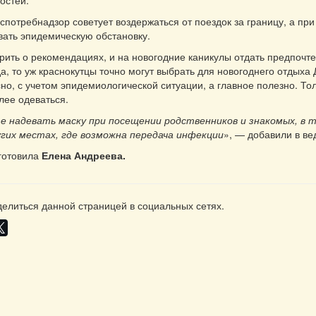
остей.
оспотребнадзор советует воздержаться от поездок за границу, а пр
вать эпидемическую обстановку.
орить о рекомендациях, и на новогодние каникулы отдать предпочт
да, то уж краснокутцы точно могут выбрать для новогоднего отдыха
сно, с учетом эпидемиологической ситуации, а главное полезно. То
лее одеваться.
е надевать маску при посещении родственников и знакомых, в 
угих местах, где возможна передача инфекции
», — добавили в ве
готовила
Елена Андреева.
елиться данной страницей в социальных сетях.