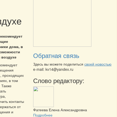
здухе
рекомендует
ящие
ники дома, в
озможности
Обратная связь
 воздухе
Здесь вы можете поделиться
своей новостью
комендует
e-mail: kv14@yandex.ru
сещения
, проходящих
Слово редактору:
иях, в том
. Также
жать
тра,
чить контакты
держаться от
Фатеева Елена Александровна
щения и
Подробнее