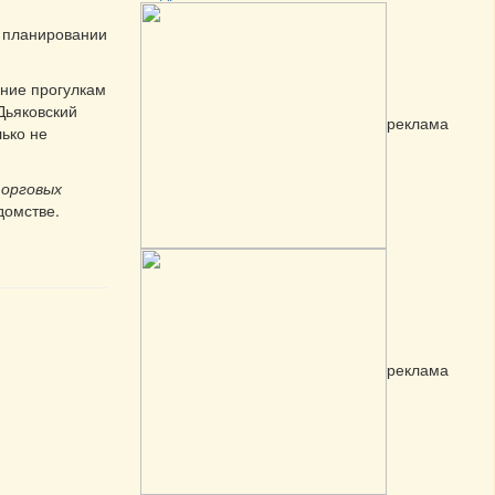
и планировании
ение прогулкам
 Дьяковский
реклама
лько не
торговых
домстве.
реклама