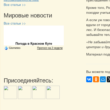
приглашения г
Все статьи >>
Кроме того, Р
поездки учиты
Мировые новости
А если уж гов
Все статьи >>
вдали от горо
лес. И безопа
Частная реклама
забывайте теп
«
Не забывайт
Погода в Красном Куте
центрах и др
Gismeteo
Прогноз на 2 недели
Материал под
Вы можете под
Присоединяйтесь: