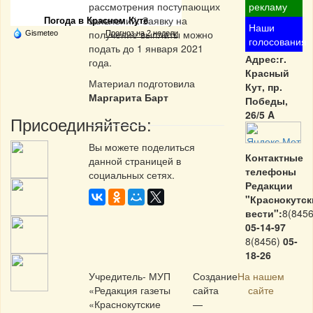
рассмотрения поступающих
рекламу
заявлений. Заявку на
Погода в Красном Куте
Наши
получение выплаты можно
Gismeteo
Прогноз на 2 недели
голосования
подать до 1 января 2021
Адрес:г.
года.
Красный
Материал подготовила
Кут, пр.
Маргарита Барт
Победы,
26/5 A
Присоединяйтесь:
Вы можете поделиться
Контактные
данной страницей в
телефоны
социальных сетях.
Редакции
"Краснокутск
вести":
8(8456
05-14-97
8(8456)
05-
18-26
Учредитель- МУП
Создание
На нашем
«Редакция газеты
сайта
сайте
«Краснокутские
—