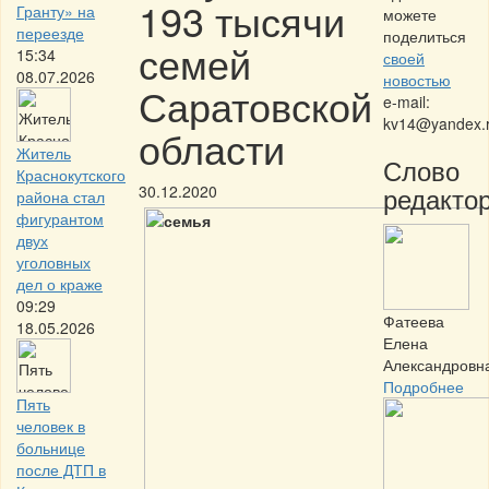
193 тысячи
Гранту» на
можете
переезде
поделиться
семей
15:34
своей
08.07.2026
новостью
Саратовской
e-mail:
kv14@yandex.
области
Житель
Слово
Краснокутского
редактор
30.12.2020
района стал
фигурантом
двух
уголовных
дел о краже
09:29
Фатеева
18.05.2026
Елена
Александровн
Подробнее
Пять
человек в
больнице
после ДТП в