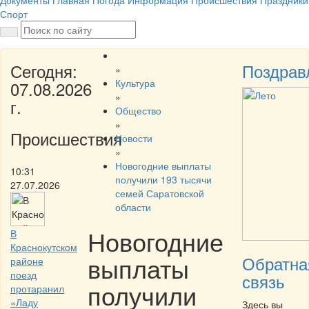
Документы
Главная
Погода
Информация
Происшествия
Праздники
Спорт
Сегодня:
Поздрав
»
Культура
07.08.2026
»
г.
Общество
»
Происшествия
Новости
»
Новогодние выплаты
10:31
получили 193 тысячи
27.07.2026
семей Саратовской
области
Новогодние
В
Краснокутском
выплаты
Обратна
районе
поезд
связь
получили
протаранил
«Ладу
Здесь вы