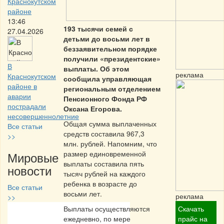
Краснокутском
районе
13:46
193 тысячи семей с
27.04.2026
детьми до восьми лет в
беззаявительном порядке
получили «президентские»
В
выплаты. Об этом
реклама
Краснокутском
сообщила управляющая
районе в
региональным отделением
аварии
Пенсионного Фонда РФ
пострадали
Оксана Егорова.
несовершеннолетние
Общая сумма выплаченных
Все статьи
средств составила 967,3
>>
млн. рублей. Напомним, что
Мировые
размер единовременной
выплаты составила пять
новости
тысяч рублей на каждого
ребенка в возрасте до
Все статьи
восьми лет.
реклама
>>
Выплаты осуществляются
Скачать
Частная реклама
ежедневно, по мере
прайс на