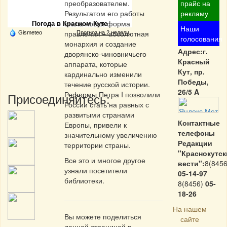
Частная реклама
преобразователем.
прайс на
Результатом его работы
рекламу
стала новая форма
Погода в Красном Куте
Наши
правления – абсолютная
Gismeteo
Прогноз на 2 недели
голосования
монархия и создание
Адрес:г.
дворянско-чиновничьего
Красный
аппарата, которые
Кут, пр.
кардинально изменили
Победы,
течение русской истории.
26/5 A
Реформы Петра I позволили
Присоединяйтесь:
России стать на равных с
развитыми странами
Контактные
Европы, привели к
телефоны
значительному увеличению
Редакции
территории страны.
"Краснокутск
Все это и многое другое
вести":
8(8456
узнали посетители
05-14-97
библиотеки.
8(8456)
05-
18-26
На нашем
Вы можете поделиться
сайте
данной страницей в