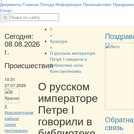
Документы
Главная
Погода
Информация
Происшествия
Праздники
Спорт
Сегодня:
Поздрав
»
Культура
08.08.2026
»
г.
О русском императоре
Петрe I говорили в
Происшествия
библиотеке села
Константиновка
10:31
О русском
27.07.2026
императоре
Петрe I
В
Краснокутском
говорили в
Обратна
районе
поезд
связь
библиотеке
протаранил