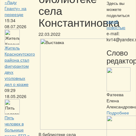
«Ладу
Здесь вы
села
Гранту» на
можете
переезде
поделиться
Константиновка
15:34
своей
08.07.2026
новостью
e-mail:
22.03.2022
kv14@yandex.
Житель
Слово
Краснокутского
редактор
района стал
фигурантом
двух
уголовных
дел о краже
09:29
Фатеева
18.05.2026
Елена
Александровн
Подробнее
Пять
человек в
больнице
В библиотеке села
после ДТП в