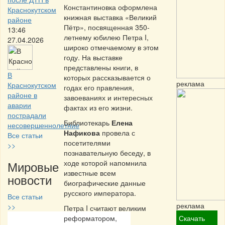
Константиновка оформлена
Краснокутском
книжная выставка «Великий
районе
Пётр», посвященная 350-
13:46
летнему юбилею Петра I,
27.04.2026
широко отмечаемому в этом
году. На выставке
представлены книги, в
В
которых рассказывается о
реклама
Краснокутском
годах его правления,
районе в
завоеваниях и интересных
аварии
фактах из его жизни.
пострадали
Библиотекарь
Елена
несовершеннолетние
Нафикова
провела с
Все статьи
посетителями
>>
познавательную беседу, в
Мировые
ходе которой напомнила
известные всем
новости
биографические данные
русского императора.
Все статьи
реклама
>>
Петра I считают великим
реформатором,
Скачать