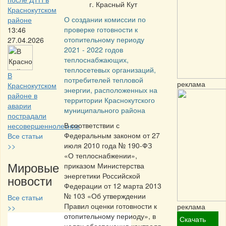
г. Красный Кут
Краснокутском
О создании комиссии по
районе
проверке готовности к
13:46
отопительному периоду
27.04.2026
2021 - 2022 годов
теплоснабжающих,
теплосетевых организаций,
В
потребителей тепловой
реклама
Краснокутском
энергии, расположенных на
районе в
территории Краснокутского
аварии
муниципального района
пострадали
В соответствии с
несовершеннолетние
Федеральным законом от 27
Все статьи
июля 2010 года № 190-ФЗ
>>
«О теплоснабжении»,
Мировые
приказом Министерства
энергетики Российской
новости
Федерации от 12 марта 2013
№ 103 «Об утверждении
Все статьи
Правил оценки готовности к
реклама
>>
отопительному периоду», в
Скачать