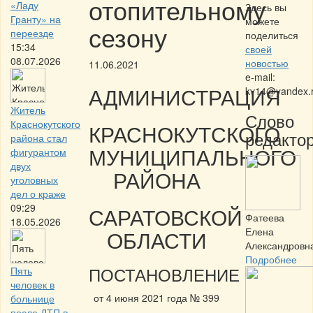
отопительному
«Ладу
Здесь вы
Гранту» на
можете
сезону
переезде
поделиться
15:34
своей
08.07.2026
новостью
11.06.2021
e-mail:
АДМИНИСТРАЦИЯ
kv14@yandex.
Житель
Слово
Краснокутского
КРАСНОКУТСКОГО
редактор
района стал
МУНИЦИПАЛЬНОГО
фигурантом
двух
РАЙОНА
уголовных
дел о краже
09:29
САРАТОВСКОЙ
Фатеева
18.05.2026
Елена
ОБЛАСТИ
Александровн
Подробнее
ПОСТАНОВЛЕНИЕ
Пять
человек в
от 4 июня 2021 года № 399
больнице
после ДТП в