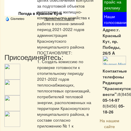
целях обеспечения контроля
Частная реклама
прайс на
за подготовкой объектов
рекламу
энергетики и жилищно-
Погода в Красном Куте
Наши
коммунального хозяйства к
Gismeteo
Прогноз на 2 недели
голосования
работе в осенне-зимний
период 2021-2022 годов
Адрес:г.
администрация
Красный
Краснокутского
Кут, пр.
муниципального района
Победы,
ПОСТАНОВЛЯЕТ:
26/5 A
Присоединяйтесь:
1. Создать комиссию по
проверке готовности к
Контактные
отопительному периоду
телефоны
2021-2022 годов
Редакции
теплоснабжающих,
"Краснокутск
теплосетевых организаций,
вести":
8(8456
потребителей тепловой
05-14-97
энергии, расположенных на
8(8456)
05-
территории Краснокутского
18-26
муниципального района, в
составе согласно
На нашем
приложению № 1 к
сайте