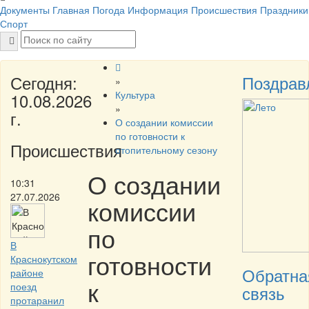
Документы
Главная
Погода
Информация
Происшествия
Праздники
Спорт
Сегодня:
Поздрав
»
Культура
10.08.2026
»
г.
О создании комиссии
по готовности к
Происшествия
отопительному сезону
О создании
10:31
27.07.2026
комиссии
по
В
готовности
Краснокутском
Обратна
районе
к
поезд
связь
протаранил