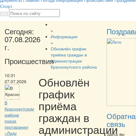
Документы
Главная
Погода
Информация
Происшествия
Праздники
Спорт
Сегодня:
Поздрав
»
Информация
07.08.2026
»
г.
Обновлён график
приёма граждан в
Происшествия
администрации
Краснокутского района
10:31
Обновлён
27.07.2026
график
приёма
В
Краснокутском
граждан в
Обратна
районе
поезд
связь
администрации
протаранил
«Ладу
Здесь вы