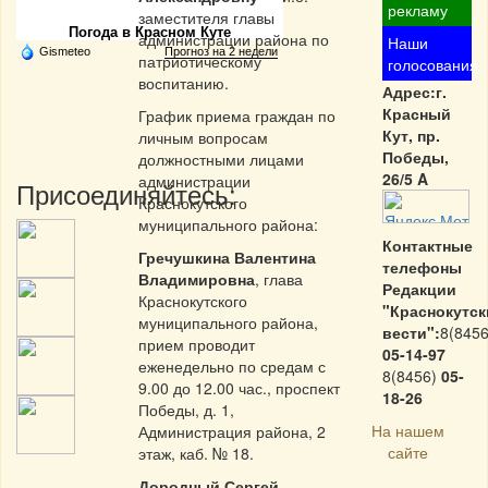
рекламу
заместителя главы
Погода в Красном Куте
администрации района по
Наши
Gismeteo
Прогноз на 2 недели
патриотическому
голосования
воспитанию.
Адрес:г.
Красный
График приема граждан по
Кут, пр.
личным вопросам
Победы,
должностными лицами
26/5 A
администрации
Присоединяйтесь:
Краснокутского
муниципального района:
Контактные
Гречушкина Валентина
телефоны
Владимировна
, глава
Редакции
Краснокутского
"Краснокутск
муниципального района,
вести":
8(8456
прием проводит
05-14-97
еженедельно по средам с
8(8456)
05-
9.00 до 12.00 час., проспект
18-26
Победы, д. 1,
На нашем
Администрация района, 2
сайте
этаж, каб. № 18.
Дородный Сергей