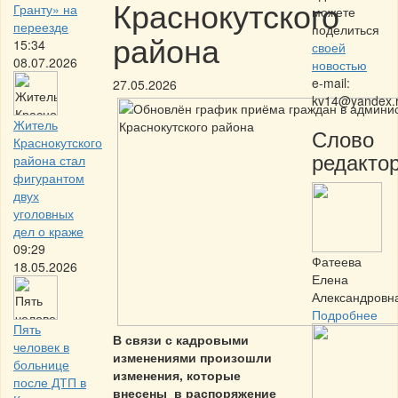
Краснокутского
Гранту» на
можете
переезде
поделиться
района
15:34
своей
08.07.2026
новостью
e-mail:
27.05.2026
kv14@yandex.
Житель
Слово
Краснокутского
редактор
района стал
фигурантом
двух
уголовных
дел о краже
09:29
Фатеева
18.05.2026
Елена
Александровн
Подробнее
Пять
В связи с кадровыми
человек в
изменениями произошли
больнице
изменения, которые
после ДТП в
внесены в распоряжение