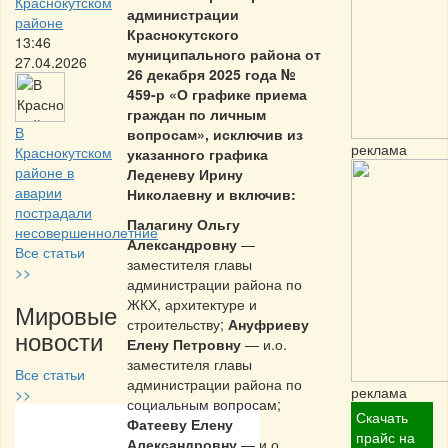
Краснокутском
администрации
районе
Краснокутского
13:46
муниципального района от
27.04.2026
26 декабря 2025 года №
459-р «О графике приема
граждан по личным
В
вопросам», исключив из
реклама
Краснокутском
указанного графика
районе в
Леденеву Ирину
аварии
Николаевну и включив:
пострадали
Палагину Ольгу
несовершеннолетние
Александровну
—
Все статьи
заместителя главы
>>
администрации района по
ЖКХ, архитектуре и
Мировые
строительству;
Ануфриеву
новости
Елену Петровну
— и.о.
заместителя главы
Все статьи
администрации района по
реклама
>>
социальным вопросам;
Скачать
Фатееву Елену
Частная реклама
прайс на
Александровну
— и.о.