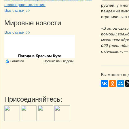
несовершеннолетние
рублей, у мно
Все статьи >>
пандемии выну
ограничены в 
Мировые новости
«В этой связи
Все статьи >>
помощи гражд
механизм адр
Частная реклама
000 (пятнадц
с детьми»
, —
Погода в Красном Куте
Gismeteo
Прогноз на 2 недели
Вы можете под
Присоединяйтесь: