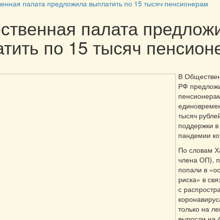
енная палата предложила выплатить по 15 тысяч пенсионерам
ственная палата предлож
тить по 15 тысяч пенсион
В Обществен
РФ предложи
пенсионера
единовремен
тысяч рублей
поддержки в
пандемии ко
По словам Х
члена ОП), 
попали в «о
риска» в свя
с распростр
коронавируса
только на ле
выросли на 