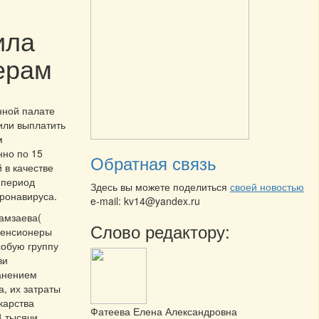
ила
ерам
ной палате
ли выплатить
м
но по 15
Обратная связь
 в качестве
 период
Здесь вы можете поделиться
своей новостью
ронавируса.
e-mail: kv14@yandex.ru
амзаева(
Слово редактору:
пенсионеры
собую группу
зи
анением
, их затраты
карства
Фатеева Елена Александровна
4 тысячи