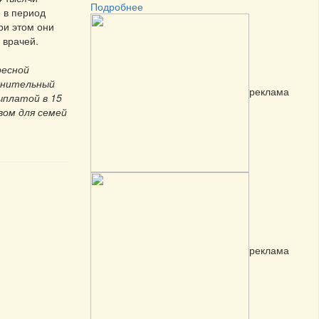
Подробнее
е в период
ри этом они
 врачей.
ресной
лнительный
реклама
ыплатой в 15
вом для семей
реклама