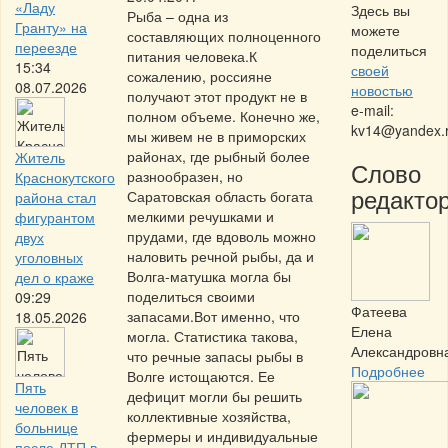
«Ладу
Здесь вы
Рыба – одна из
Гранту» на
можете
составляющих полноценного
переезде
поделиться
питания человека.К
15:34
своей
сожалению, россияне
08.07.2026
новостью
получают этот продукт не в
e-mail:
полном объеме. Конечно же,
kv14@yandex.
мы живем не в приморских
районах, где рыбный более
Житель
Слово
разнообразен, но
Краснокутского
редактор
Саратовская область богата
района стал
мелкими речушками и
фигурантом
прудами, где вдоволь можно
двух
наловить речной рыбы, да и
уголовных
Волга-матушка могла бы
дел о краже
поделиться своими
09:29
Фатеева
запасами.Вот именно, что
18.05.2026
Елена
могла. Статистика такова,
Александровн
что речные запасы рыбы в
Подробнее
Волге истощаются. Ее
Пять
дефицит могли бы решить
человек в
коллективные хозяйства,
больнице
фермеры и индивидуальные
после ДТП в