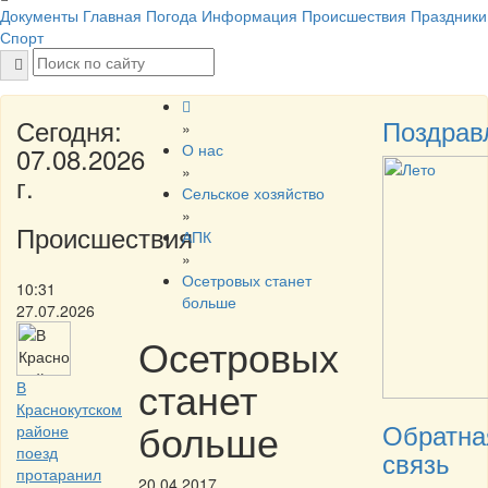
Документы
Главная
Погода
Информация
Происшествия
Праздники
Спорт
Сегодня:
Поздрав
»
О нас
07.08.2026
»
г.
Сельское хозяйство
»
Происшествия
АПК
»
Осетровых станет
10:31
больше
27.07.2026
Осетровых
станет
В
Краснокутском
больше
Обратна
районе
поезд
связь
протаранил
20.04.2017