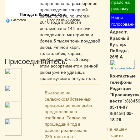
Частная реклама
прайс на
направлена на расширение
рекламу
производства товарной
Погода в Красном Куте
рыбы. Кстати, по итогам
Наши
Gismeteo
Прогноз на 2 недели
2016 года в области
голосования
реализовано 144 тысячи
Адрес:г.
посадочного материала и
Красный
более 5 тысяч тонн прудовой
Кут, пр.
рыбы. Речной карп,
Победы,
толстолобик, карась,
26/5 A
Присоединяйтесь:
окунь,щука, белый амур –
этим ассортиментом речной
рыбы уже не удивишь
Контактные
краснокутского покупателя.
телефоны
Редакции
Ежегодно на
"Краснокутск
сельскохозяйственных
вести":
8(8456
ярмарках речная рыба
05-14-97
представлена в
8(8456)
05-
изобилии. Только за
18-26
прошедший год в
На нашем
районе реализовано
сайте
235 тонн этого