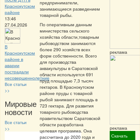
предприниматели,
Краснокутском
занимающиеся разведением
районе
товарной рыбы.
13:46
По оперативным данным
27.04.2026
министерства сельского
хозяйства области,товарным
рыбоводством занимаются
В
более 290 хозяйств всех
реклама
Краснокутском
форм собственности. Всего
районе в
для производства
аварии
аквакультуры в Саратовской
пострадали
области используется 691
несовершеннолетние
пруд площадью 7,3 тысяч
Все статьи
гектаров. В Краснокутском
>>
районе пруды с товарной
рыбой занимают площадь в
Мировые
723 гектара. Для развития
новости
товарного рыбоводства
правительством Саратовской
Все статьи
области разработана
реклама
>>
целевая программа. Она
Скачать
рассчитана до 2020 года и