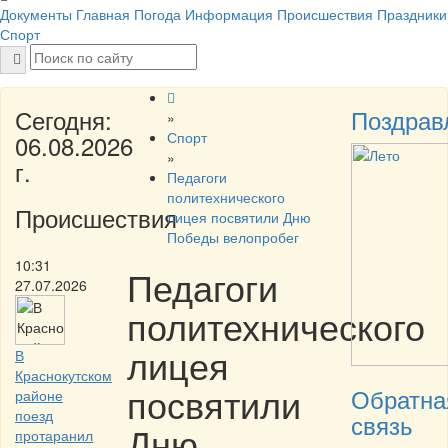
Документы
Главная
Погода
Информация
Происшествия
Праздники
Спорт
Сегодня:
Поздрав
»
Спорт
06.08.2026
»
г.
Педагоги
политехнического
Происшествия
лицея посвятили Дню
Победы велопробег
10:31
Педагоги
27.07.2026
политехнического
лицея
В
Краснокутском
посвятили
Обратна
районе
поезд
связь
Дню
протаранил