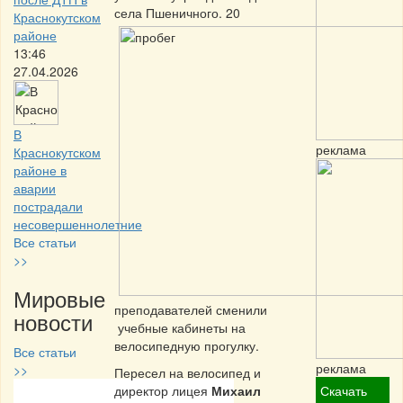
села Пшеничног
о. 20
Краснокутском
районе
13:46
27.04.2026
В
реклама
Краснокутском
районе в
аварии
пострадали
несовершеннолетние
Все статьи
>>
Мировые
преподавателей сменили
новости
учебные кабинеты на
велосипедную прогулку.
Все статьи
реклама
>>
Пересел на велосипед и
директор лицея
Михаил
Скачать