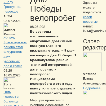
«Ладу
Здесь вы
Победы
Гранту» на
можете
переезде
поделиться
велопробег
15:34
своей
08.07.2026
новостью
e-mail:
08.05.2021
kv14@yandex.
Во все годы
многочисленные
Житель
Слово
спортивные достижения
Краснокутского
редактор
накануне главного
района стал
праздника страны – 9 мая-
фигурантом
посвящают Дню Победы. В
двух
Краснокутском районе
уголовных
значимой исторической
дел о краже
дате посвятили
09:29
Фатеева
велопробег.
18.05.2026
Елена
Инициаторами
Александровн
велопробега в этом году
Подробнее
выступили преподаватели
Пять
политехнического лицея.
человек в
Маршрут пролегал от
больнице
учебного учреждения до
после ДТП в