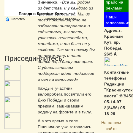
Частная реклама
Зинченко
. «
Все мы родом
прайс на
из детства, и у каждого из
рекламу
нас был велосипед. Мы из
Погода в Красном Куте
Наши
того поколения, кто не
Gismeteo
Прогноз на 2 недели
голосования
избалован интернетом и
Адрес:г.
гаджетами, мы росли,
Красный
увлекаясь велосипедами,
Кут, пр.
мопедами, и то были не у
Победы,
каждого. Так что почему бы
26/5 A
не вспомнить и наше
Присоединяйтесь:
детство, и нашу историю.
С удовольствием
Контактные
поддержал идею педагогов
телефоны
и сел на велосипед
».
Редакции
Каждый участник
"Краснокутск
велопробега посвятили его
вести":
8(8456
Дню Победы и своим
05-14-97
предкам, защищавшим
8(8456)
05-
родину на фронте и в тылу.
18-26
А в это время в селе
На нашем
Пшеничное уже готовились
сайте
ко встрече веломарафонцев.