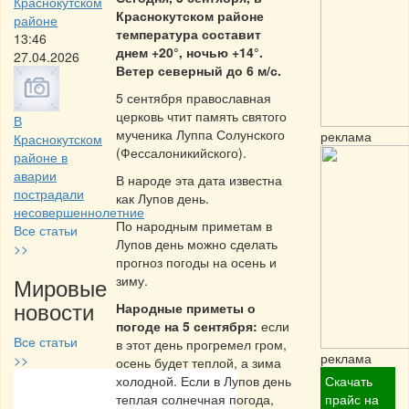
Краснокутском
Краснокутском районе
районе
температура составит
13:46
днем +20°, ночью +14°.
27.04.2026
Ветер северный до 6 м/с.
5 сентября православная
церковь чтит память святого
В
мученика Луппа Солунского
реклама
Краснокутском
(Фессалоникийского).
районе в
аварии
В народе эта дата известна
пострадали
как Лупов день.
несовершеннолетние
По народным приметам в
Все статьи
Лупов день можно сделать
>>
прогноз погоды на осень и
Мировые
зиму.
новости
Народные приметы о
погоде на 5 сентября:
если
Все статьи
в этот день прогремел гром,
реклама
>>
осень будет теплой, а зима
холодной. Если в Лупов день
Скачать
Частная реклама
теплая солнечная погода,
прайс на