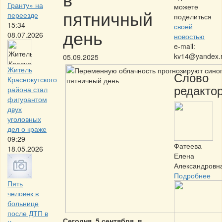
Гранту» на
можете
пятничный
переезде
поделиться
15:34
своей
день
08.07.2026
новостью
e-mail:
kv14@yandex.
05.09.2025
Житель
Слово
Краснокутского
редактор
района стал
фигурантом
двух
уголовных
дел о краже
09:29
Фатеева
18.05.2026
Елена
Александровн
Подробнее
Пять
человек в
больнице
после ДТП в
Сегодня, 5 сентября, в