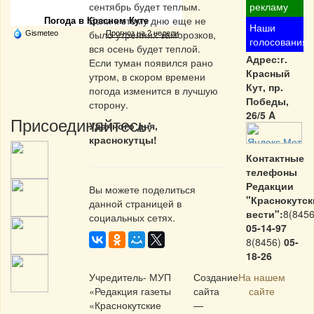
сентябрь будет теплым.
рекламу
Если к этому дню еще не
Погода в Красном Куте
Наши
было утренних заморозков,
Gismeteo
Прогноз на 2 недели
голосования
вся осень будет теплой.
Адрес:г.
Если туман появился рано
Красный
утром, в скором времени
Кут, пр.
погода изменится в лучшую
Победы,
сторону.
26/5 A
Присоединяйтесь:
Удачного дня,
краснокутцы!
Контактные
телефоны
Редакции
Вы можете поделиться
"Краснокутск
данной страницей в
вести":
8(8456
социальных сетях.
05-14-97
8(8456)
05-
18-26
Учредитель- МУП
Создание
На нашем
«Редакция газеты
сайта
сайте
«Краснокутские
—