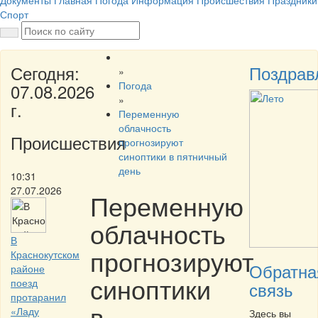
Документы
Главная
Погода
Информация
Происшествия
Праздники
Спорт
Сегодня:
Поздрав
»
Погода
07.08.2026
»
г.
Переменную
облачность
Происшествия
прогнозируют
синоптики в пятничный
день
10:31
27.07.2026
Переменную
облачность
В
прогнозируют
Краснокутском
Обратна
районе
синоптики
поезд
связь
протаранил
в
«Ладу
Здесь вы