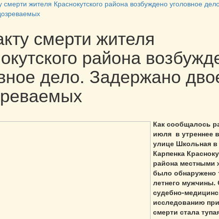
у смерти жителя Краснокутского района возбуждено уголовное дел
дозреваемых
кту смерти жителя
окутского района возбужд
вное дело. Задержано дво
зреваемых
Как сообщалось ра
июля в утреннее 
улице Школьная в
Карпенка Красноку
района местными 
было обнаружено 
летнего мужчины.
судебно-медицинс
исследованию при
смерти стала тупа