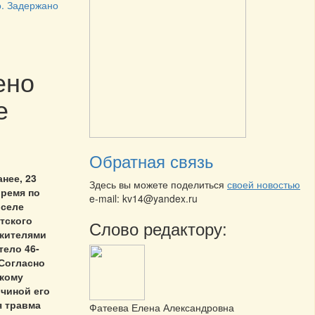
о. Задержано
ено
е
Обратная связь
нее, 23
Здесь вы можете поделиться
своей новостью
время по
e-mail: kv14@yandex.ru
 селе
тского
Слово редактору:
жителями
тело 46-
 Согласно
кому
чиной его
я травма
Фатеева Елена Александровна