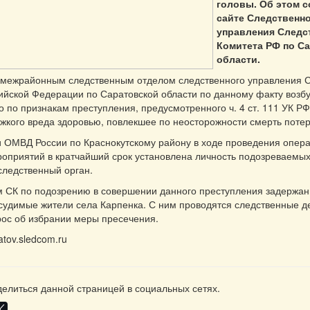
головы. Об этом с
сайте Следственн
управления Следс
Комитета РФ по С
области.
 межрайонным следственным отделом следственного управления 
ийской Федерации по Саратовской области по данному факту возб
о по признакам преступления, предусмотренного ч. 4 ст. 111 УК 
жкого вреда здоровью, повлекшее по неосторожности смерть пот
ОМВД России по Краснокутскому району в ходе проведения опера
оприятий в кратчайший срок установлена личность подозреваемых
следственный орган.
СК по подозрению в совершении данного преступления задержаны
судимые жители села Карпенка. С ним проводятся следственные д
ос об избрании меры пресечения.
ratov.sledcom.ru
елиться данной страницей в социальных сетях.