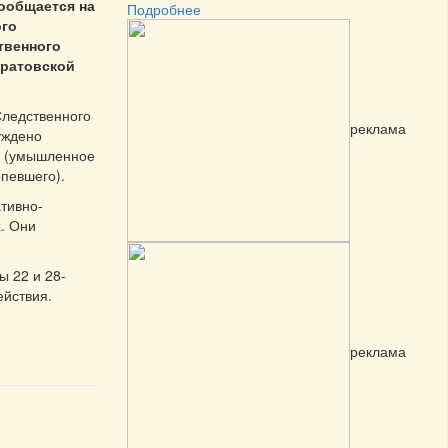
ообщается на
Подробнее
ого
твенного
аратовской
Следственного
реклама
уждено
РФ (умышленное
ерпевшего).
тивно-
. Они
 22 и 28-
ействия.
реклама