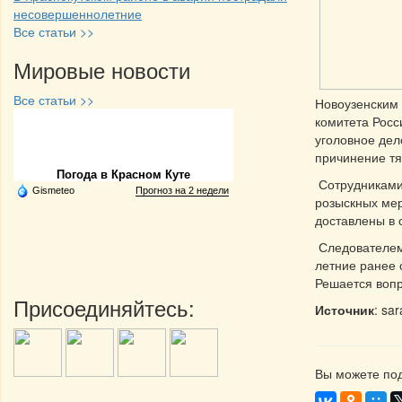
несовершеннолетние
Все статьи >>
Мировые новости
Все статьи >>
Новоузенским
комитета Росс
Частная реклама
уголовное дел
причинение тя
Погода в Красном Куте
Сотрудниками 
Gismeteo
Прогноз на 2 недели
розыскных мер
доставлены в 
Следователем 
летние ранее 
Решается вопр
Присоединяйтесь:
Источник
: sa
Вы можете под