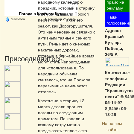
Частная реклама
народному календарю
прайс на
праздник, который в старину
рекламу
на Руси называли Прокоп
Погода в Красном Куте
Наши
перезимник. Также его
Gismeteo
Прогноз на 2 недели
голосования
знают, как Дорогорушителя.
Адрес:г.
Это наименование связано с
Красный
активным таяньем санного
Кут, пр.
пути. Речь идет о снежных
Победы,
накатанных дорогах,
26/5 A
которые в ближайшее время
Присоединяйтесь:
могут стать непригодными
для использования. По
Контактные
народным обычаям,
телефоны
считалось, что на Прокопа
Редакции
перезимника начинается
"Краснокутск
оттепель.
вести":
8(8456
Крестьяне в старину 12
05-14-97
марта делали прогноз
8(8456)
05-
погоды по следующим
18-26
приметам. По капели и
На нашем
южному ветру можно
сайте
предсказать теплое лето.