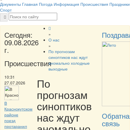
Документы
Главная
Погода
Информация
Происшествия
Праздники
Спорт
Сегодня:
Поздрав
»
О нас
09.08.2026
»
г.
По прогнозам
синоптиков нас ждут
Происшествия
аномально холодные
выходные
10:31
По
27.07.2026
прогнозам
синоптиков
В
Краснокутском
нас ждут
Обратна
районе
поезд
связь
аномально
протаранил