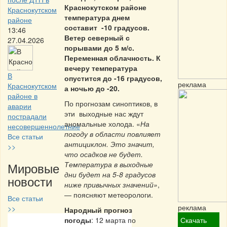
Краснокутском районе
Краснокутском
температура днем
районе
составит -10 градусов.
13:46
Ветер северный с
27.04.2026
порывами до 5 м/с.
Переменная облачность. К
вечеру температура
В
опустится до -16 градусов,
реклама
Краснокутском
а ночью до -20.
районе в
По прогнозам синоптиков, в
аварии
эти выходные нас ждут
пострадали
аномальные холода. «
На
несовершеннолетние
погоду в области повлияет
Все статьи
антициклон. Это значит,
>>
что осадков не будет.
Мировые
Температура в выходные
дни будет на 5-8 градусов
новости
ниже привычных значений»
,
— поясняют метеорологи.
Все статьи
реклама
>>
Народный прогноз
погоды
: 12 марта по
Скачать