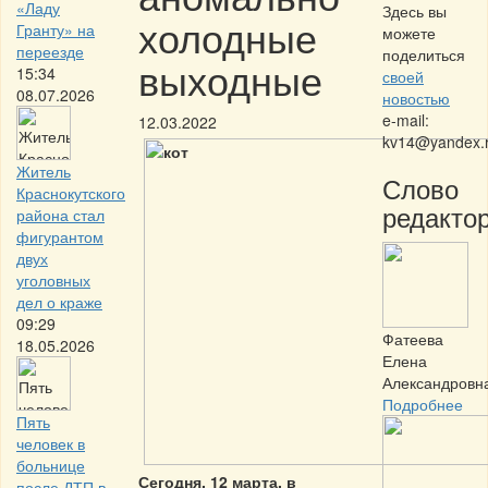
«Ладу
Здесь вы
холодные
Гранту» на
можете
переезде
поделиться
выходные
15:34
своей
08.07.2026
новостью
e-mail:
12.03.2022
kv14@yandex.
Житель
Слово
Краснокутского
редактор
района стал
фигурантом
двух
уголовных
дел о краже
09:29
Фатеева
18.05.2026
Елена
Александровн
Подробнее
Пять
человек в
больнице
Сегодня, 12 марта, в
после ДТП в