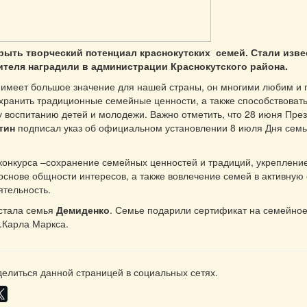
рыть творческий потенциал краснокутских семей. Стали изве
ителя наградили в администрации Краснокутского района.
 имеет большое значение для нашей страны, он многими любим и 
хранить традиционные семейные ценности, а также способствовать
 воспитанию детей и молодежи. Важно отметить, что 28 июня Пре
тин
подписал указ об официальном установлении 8 июля Дня семь
конкурса –сохранение семейных ценностей и традиций, укреплени
основе общности интересов, а также вовлечение семей в активную
ятельность.
стала семья
Демиденко
. Семье подарили сертификат на семейно
.Карла Маркса.
елиться данной страницей в социальных сетях.