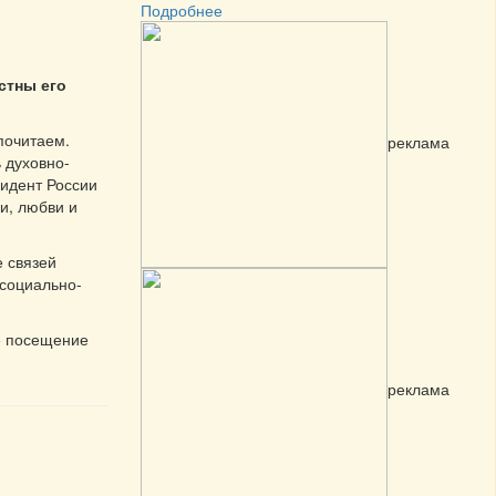
Подробнее
стны его
почитаем.
реклама
 духовно-
зидент России
и, любви и
е связей
 социально-
е посещение
реклама