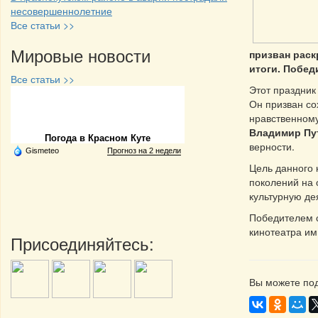
несовершеннолетние
Все статьи >>
Мировые новости
призван раск
итоги. Побед
Все статьи >>
Этот праздник
Он призван со
Частная реклама
нравственному
Владимир Пу
Погода в Красном Куте
верности.
Gismeteo
Прогноз на 2 недели
Цель данного 
поколений на 
культурную де
Победителем 
кинотеатра им
Присоединяйтесь:
Вы можете под