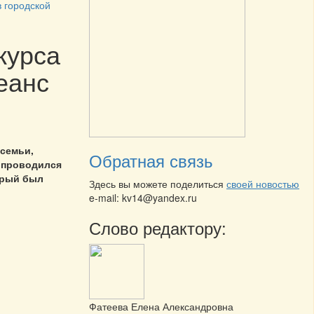
 городской
курса
еанс
 семьи,
Обратная связь
 проводился
орый был
Здесь вы можете поделиться
своей новостью
e-mail: kv14@yandex.ru
Слово редактору:
Фатеева Елена Александровна