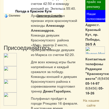
Частная реклама
прайс на
счетом 42:50 и команду
рекламу
юношей из Энгельса 55:40.
Погода в Красном Куте
Наши
Лучшим игроком был
Gismeteo
Прогноз на 2 недели
голосования
признан игрок краснокутской
Адрес:г.
команды
Александр
Красный
Александров.
Кут, пр.
Команда девушек
Победы,
Краснокутского района
26/5 A
«Мир» заняла 2 место,
Присоединяйтесь:
проиграв команде девушек
из Маркса со счетом 62:20.
Контактные
Для всех команд игры были
телефоны
напряжённые и каждый
Редакции
сражался за победу.
"Краснокутск
Команды юношей и девушек
вести":
8(8456
Краснокутского района к
05-14-97
соревнованиям подготовил
8(8456)
05-
тренер
ДенисТарабрин.
18-26
Полуфинал пройдет в
На нашем
городе Ртищево 16 февраля.
сайте
В настоящее время