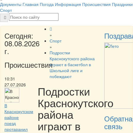
Документы
Главная
Погода
Информация
Происшествия
Праздники
Спорт
Сегодня:
Поздрав
»
Спорт
08.08.2026
»
г.
Подростки
Краснокутского района
Происшествия
играют в баскетбол в
Школьной лиге и
побеждают
10:31
27.07.2026
Подростки
Краснокутского
В
района
Краснокутском
Обратна
районе
играют в
поезд
связь
протаранил