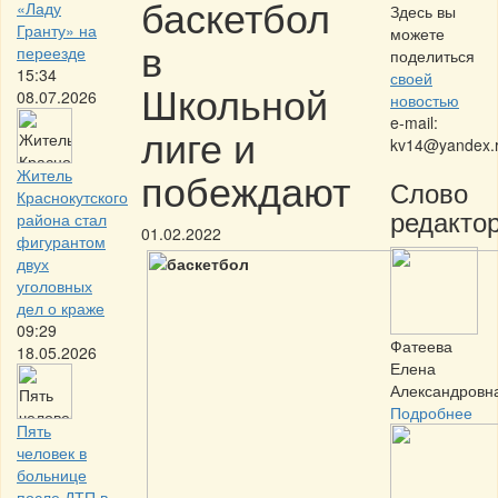
баскетбол
«Ладу
Здесь вы
Гранту» на
можете
в
переезде
поделиться
15:34
своей
Школьной
08.07.2026
новостью
e-mail:
лиге и
kv14@yandex.
побеждают
Житель
Слово
Краснокутского
редактор
района стал
01.02.2022
фигурантом
двух
уголовных
дел о краже
09:29
Фатеева
18.05.2026
Елена
Александровн
Подробнее
Пять
человек в
больнице
после ДТП в