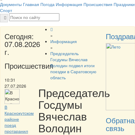
Документы
Главная
Погода
Информация
Происшествия
Праздники
Спорт
Сегодня:
Поздрав
»
Информация
07.08.2026
»
г.
Председатель
Госдумы Вячеслав
Происшествия
Володин подвел итоги
поездки в Саратовскую
область
10:31
27.07.2026
Председатель
Госдумы
В
Вячеслав
Краснокутском
Обратна
районе
Володин
поезд
связь
протаранил