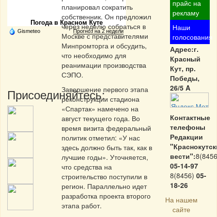
Частная реклама
прайс на
планировал сократить
рекламу
собственник. Он предложил
Погода в Красном Куте
через неделю собраться в
Наши
Gismeteo
Прогноз на 2 недели
Москве с представителями
голосования
Минпромторга и обсудить,
Адрес:г.
что необходимо для
Красный
реанимации производства
Кут, пр.
СЭПО.
Победы,
26/5 A
Завершение первого этапа
Присоединяйтесь:
реконструкции стадиона
«Спартак» намечено на
Контактные
август текущего года. Во
телефоны
время визита федеральный
Редакции
политик отметил: «У нас
"Краснокутск
здесь должно быть так, как в
вести":
8(8456
лучшие годы». Уточняется,
05-14-97
что средства на
8(8456)
05-
строительство поступили в
18-26
регион. Параллельно идет
разработка проекта второго
На нашем
этапа работ.
сайте