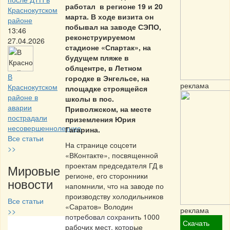
работал в регионе 19 и 20
Краснокутском
марта. В ходе визита он
районе
побывал на заводе СЭПО,
13:46
реконструируемом
27.04.2026
стадионе «Спартак», на
будущем пляже в
облцентре, в Летном
В
городке в Энгельсе, на
реклама
Краснокутском
площадке строящейся
районе в
школы в пос.
аварии
Приволжском, на месте
пострадали
приземления Юрия
несовершеннолетние
Гагарина.
Все статьи
На странице соцсети
>>
«ВКонтакте», посвященной
проектам председателя ГД в
Мировые
регионе, его сторонники
новости
напомнили, что на заводе по
производству холодильников
Все статьи
«Саратов» Володин
реклама
>>
потребовал сохранить 1000
Скачать
рабочих мест, которые