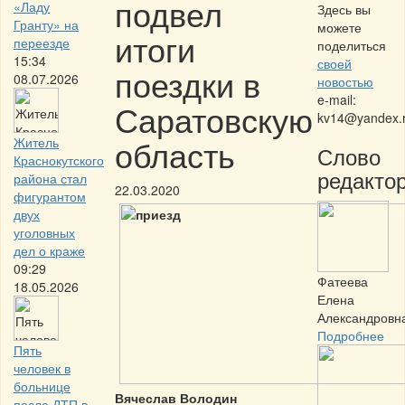
подвел
«Ладу
Здесь вы
Гранту» на
можете
итоги
переезде
поделиться
15:34
своей
поездки в
08.07.2026
новостью
e-mail:
Саратовскую
kv14@yandex.
область
Житель
Слово
Краснокутского
редактор
района стал
22.03.2020
фигурантом
двух
уголовных
дел о краже
09:29
Фатеева
18.05.2026
Елена
Александровн
Подробнее
Пять
человек в
больнице
Вячеслав Володин
после ДТП в