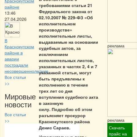
Краснокутском
требованиями статьи 21
районе
Федерального закона от
13:46
02.10.2007 № 229-ФЗ «Об
27.04.2026
исполнительном
производстве»
исполнительные листы,
В
выдаваемые на основании
реклама
Краснокутском
судебных актов, за
районе в
исключением
аварии
исполнительных листов,
пострадали
указанных в частях 2, 4 и 7
несовершеннолетние
указанной статьи, могут
Все статьи
быть предъявлены к
>>
исполнению в течение
трех лет со дня
Мировые
вступления судебного акта
новости
в законную
силу. Подробно об этом
Все статьи
разъясняет прокурор
реклама
>>
Краснокутского района
Денис Сараев.
Скачать
Частная реклама
прайс на
Исполнительные листы,