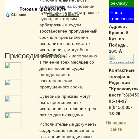
рекламу
выдаваемые на основании
Погода в Красном Куте
судебных актов арбитражных
Наши
Gismeteo
Прогноз на 2 недели
судов, по которым
голосования
арбитражным судом
Адрес:г.
восстановлен пропущенный
Красный
срок для предъявления
Кут, пр.
исполнительного листа к
Победы,
исполнению, могут быть
26/5 A
Присоединяйтесь:
предъявлены к исполнению
в течение трех месяцев со
дня вынесения судом
Контактные
определения о
телефоны
восстановлении
Редакции
пропущенного срока.
"Краснокутск
вести":
8(8456
Судебные приказы могут
05-14-97
быть предъявлены к
8(8456)
05-
исполнению в течение трех
18-26
лет со дня их выдачи.
На нашем
Исполнительные документы,
сайте
содержащие требования о
взыскании периодических