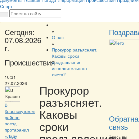
Документы
Главная
Погода
Информация
Происшествия
Праздники
Спорт
Сегодня:
Поздрав
»
О нас
07.08.2026
»
г.
Прокурор разъясняет.
Каковы сроки
Происшествия
предъявления
исполнительного
листа?
10:31
27.07.2026
Прокурор
разъясняет.
В
Каковы
Краснокутском
Обратна
районе
сроки
поезд
связь
протаранил
предъявления
«Ладу
Здесь вы