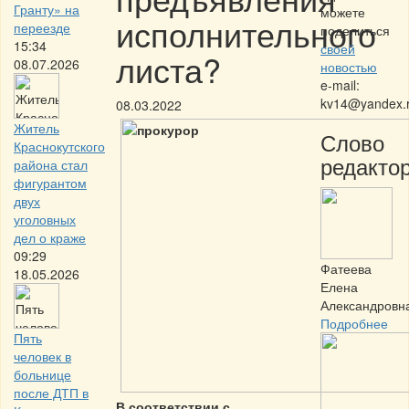
Гранту» на
можете
исполнительного
переезде
поделиться
15:34
своей
листа?
08.07.2026
новостью
e-mail:
kv14@yandex.
08.03.2022
Житель
Слово
Краснокутского
редактор
района стал
фигурантом
двух
уголовных
дел о краже
09:29
Фатеева
18.05.2026
Елена
Александровн
Подробнее
Пять
человек в
больнице
после ДТП в
В соответствии с