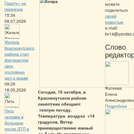
Гранту» на
можете
переезде
поделиться
15:34
своей
08.07.2026
новостью
e-mail:
kv14@yandex.
Житель
Слово
Краснокутского
редактор
района стал
фигурантом
двух
уголовных
дел о краже
09:29
Фатеева
18.05.2026
Сегодня, 15 октября, в
Елена
Краснокутском районе
Александровн
синоптики обещают
Подробнее
теплую погоду.
Пять
Температура воздуха +14
человек в
градусов. Ветер
больнице
преимущественно южный
после ДТП в
до 7 м/с. На протяжении