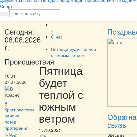
Документы
Главная
Погода
Информация
Происшествия
Праздники
Спорт
Сегодня:
Поздрав
»
О нас
08.08.2026
»
г.
Пятница будет теплой
с южным ветром
Происшествия
Пятница
10:31
будет
27.07.2026
теплой с
южным
В
Краснокутском
ветром
Обратна
районе
поезд
связь
протаранил
15.10.2021
«Ладу
Здесь вы