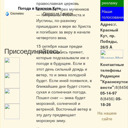
рекламу
православная церковь
вспоминает трех мучеников
Погода в Красном Куте
Наши
Gismeteo
— Киприана, Феоктиста и
Прогноз на 2 недели
голосования
Иустины, по-разному
Адрес:г.
пришедших к вере во Христа
Красный
и погибших за веру в начале
Кут, пр.
четвертого века.
Победы,
15 октября наши предки
26/5 A
Присоединяйтесь:
придерживались примет,
которые подсказывали им о
погоде в будущем. Если в
Контактные
этот день сильный дождь и
телефоны
ветер, то и зима холодной
Редакции
будет. Если иней появился, в
"Краснокутск
ближайшие дни будет стоять
вести":
8(8456
сухая и солнечная погода.
05-14-97
Пошел снег — зима будет
8(8456)
05-
морозной, солнечной и
18-26
ветреной. Восточный ветер в
На нашем
эту дату предвещает
сайте
морозную зиму.