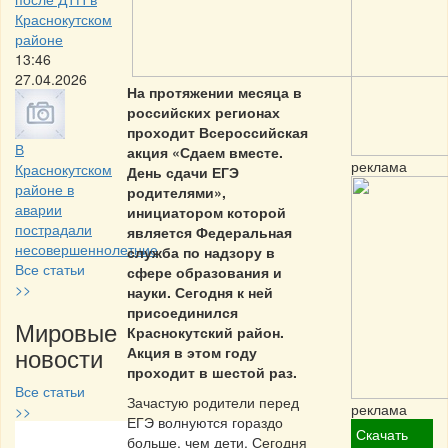
Краснокутском
районе
13:46
27.04.2026
На протяжении месяца в
российских регионах
проходит Всероссийская
В
акция «Сдаем вместе.
реклама
Краснокутском
День сдачи ЕГЭ
районе в
родителями»,
аварии
инициатором которой
пострадали
является Федеральная
несовершеннолетние
служба по надзору в
Все статьи
сфере образования и
>>
науки. Сегодня к ней
присоединился
Мировые
Краснокутский район.
новости
Акция в этом году
проходит в шестой раз.
Все статьи
Зачастую родители перед
реклама
>>
ЕГЭ волнуются гораздо
Скачать
больше, чем дети. Сегодня