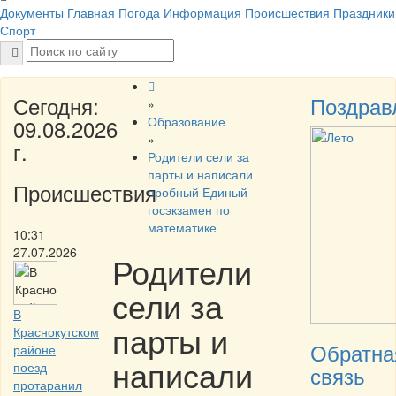
Документы
Главная
Погода
Информация
Происшествия
Праздники
Спорт
Сегодня:
Поздрав
»
Образование
09.08.2026
»
г.
Родители сели за
парты и написали
Происшествия
пробный Единый
госэкзамен по
математике
10:31
27.07.2026
Родители
сели за
В
парты и
Краснокутском
Обратна
районе
написали
поезд
связь
протаранил