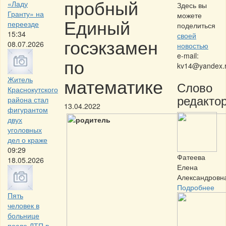
пробный
«Ладу
Здесь вы
Гранту» на
можете
Единый
переезде
поделиться
15:34
своей
госэкзамен
08.07.2026
новостью
e-mail:
по
kv14@yandex.
математике
Житель
Слово
Краснокутского
редактор
района стал
13.04.2022
фигурантом
двух
уголовных
дел о краже
09:29
Фатеева
18.05.2026
Елена
Александровн
Подробнее
Пять
человек в
больнице
после ДТП в