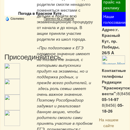
Частная реклама
прайс на
родители смогли ненадолго
рекламу
поменяться местами с
Погода в Красном Куте
детьми и пройти всю
Наши
Gismeteo
Прогноз на 2 недели
экзаменационную процедуру
голосования
от начала и до конца. В
Адрес:г.
акции приняли участие
Красный
родители из школ города.
Кут, пр.
Победы,
«
При подготовке к ЕГЭ
26/5 A
огромное значение имеют
Присоединяйтесь:
не только те знания, с
которыми выпускники
Контактные
придут на экзамены, но и
телефоны
поддержка родных, и
Редакции
прежде всего родителей, и
"Краснокутск
здесь роль семьи имеет
вести":
8(8456
очень важное значение.
05-14-97
Поэтому Рособрнадзор
8(8456)
05-
задумал и реализовал
18-26
данную акцию, чтобы
родители смогли сами
На нашем
принять участие в пробном
сайте
ЕГЭ, познакомиться с