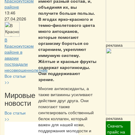
Краснокутском
имеют разный состав, и,
районе
объединяя их, вы
13:46
получите больше пользы.
27.04.2026
В ягодах ярко-красного и
темно-фиолетового цвета
много антоцианов,
которые помогают
В
организму бороться со
реклама
Краснокутском
старением, укрепляют
районе в
иммунную систему.
аварии
Жёлтые и красные фрукты
пострадали
содержат каротиноиды.
несовершеннолетние
Они поддерживают
Все статьи
зрение.
>>
Многие антиоксиданты, а
Мировые
также витамины усиливают
новости
действие друг друга. Они
помогают также
синтезировать собственный
Все статьи
реклама
белок коллаген, который
>>
важен для нашей кожи,
Скачать
поддержания молодости и
Частная реклама
прайс на