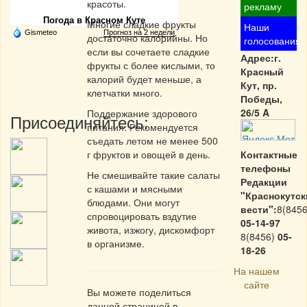
красоты.
рекламу
Погода в Красном Куте
Многие сладкие фрукты
Наши
Gismeteo
Прогноз на 2 недели
достаточно калорийны. Но
голосования
если вы сочетаете сладкие
Адрес:г.
фрукты с более кислыми, то
Красный
калорий будет меньше, а
Кут, пр.
клетчатки много.
Победы,
26/5 A
Поддержание здорового
Присоединяйтесь:
питания. Рекомендуется
съедать летом не менее 500
г фруктов и овощей в день.
Контактные
телефоны
Не смешивайте такие салаты
Редакции
с кашами и мясными
"Краснокутск
блюдами. Они могут
вести":
8(8456
спровоцировать вздутие
05-14-97
живота, изжогу, дискомфорт
8(8456)
05-
в организме.
18-26
На нашем
сайте
Вы можете поделиться
данной страницей в