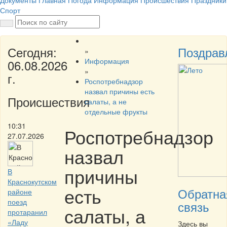
Документы
Главная
Погода
Информация
Происшествия
Праздники
Спорт
Сегодня:
Поздрав
»
Информация
06.08.2026
»
г.
Роспотребнадзор
назвал причины есть
Происшествия
салаты, а не
отдельные фрукты
10:31
Роспотребнадзор
27.07.2026
назвал
причины
В
Краснокутском
есть
Обратна
районе
поезд
связь
салаты, а
протаранил
«Ладу
Здесь вы