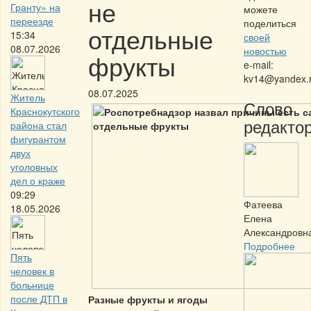
не
Гранту» на
можете
переезде
поделиться
отдельные
15:34
своей
08.07.2026
новостью
фрукты
e-mail:
kv14@yandex.
08.07.2025
Житель
Слово
Краснокутского
редактор
района стал
фигурантом
двух
уголовных
дел о краже
09:29
Фатеева
18.05.2026
Елена
Александровн
Подробнее
Пять
человек в
больнице
после ДТП в
Разные фрукты и ягоды