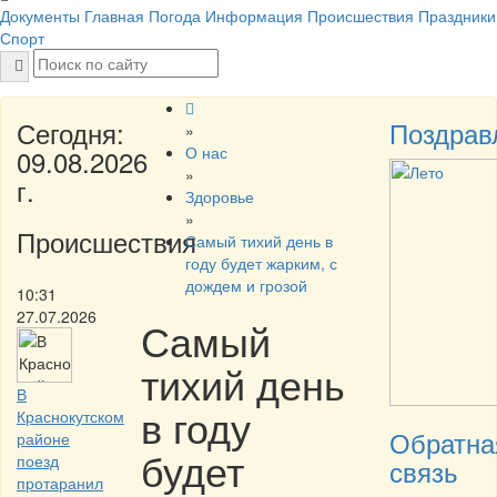
Документы
Главная
Погода
Информация
Происшествия
Праздники
Спорт
Сегодня:
Поздрав
»
О нас
09.08.2026
»
г.
Здоровье
»
Происшествия
Самый тихий день в
году будет жарким, с
дождем и грозой
10:31
27.07.2026
Самый
тихий день
В
в году
Краснокутском
Обратна
районе
будет
поезд
связь
протаранил