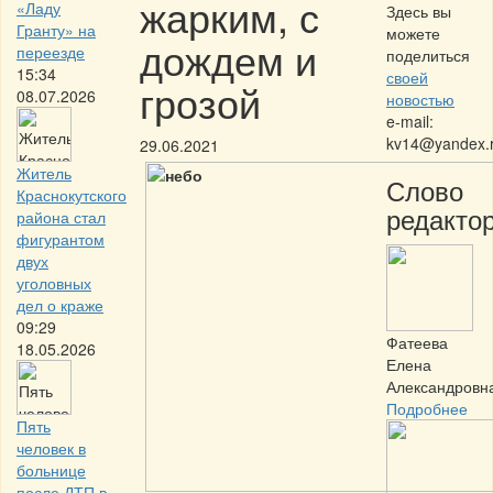
жарким, с
«Ладу
Здесь вы
Гранту» на
можете
дождем и
переезде
поделиться
15:34
своей
грозой
08.07.2026
новостью
e-mail:
kv14@yandex.
29.06.2021
Житель
Слово
Краснокутского
редактор
района стал
фигурантом
двух
уголовных
дел о краже
09:29
Фатеева
18.05.2026
Елена
Александровн
Подробнее
Пять
человек в
больнице
после ДТП в