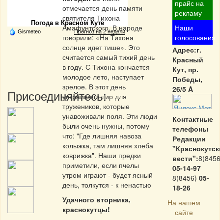
Частная реклама
прайс на
отмечается день памяти
рекламу
святителя Тихона
Погода в Красном Куте
Амафунтского. В народе
Наши
Gismeteo
Прогноз на 2 недели
говорили: «На Тихона
голосования
солнце идет тише». Это
Адрес:г.
считается самый тихий день
Красный
в году. С Тихона кончается
Кут, пр.
молодое лето, наступает
Победы,
зрелое. В этот день
26/5 A
Присоединяйтесь:
устраивали пир для
тружеников, которые
унавоживали поля. Эти люди
Контактные
были очень нужны, потому
телефоны
что: "Где лишняя навоза
Редакции
колыжка, там лишняя хлеба
"Краснокутск
коврижка". Наши предки
вести":
8(8456
приметили, если пчелы
05-14-97
утром играют - будет ясный
8(8456)
05-
день, толкутся - к ненастью
18-26
Удачного вторника,
На нашем
краснокутцы!
сайте