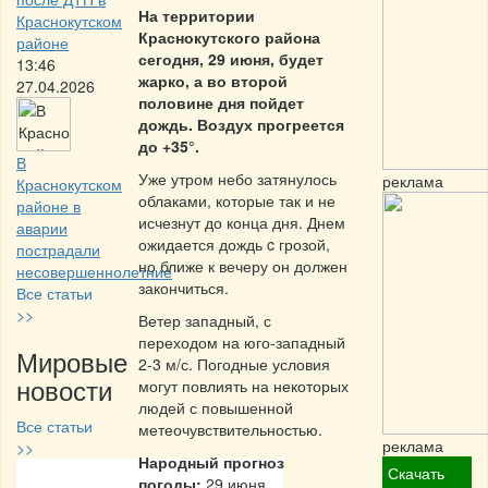
На территории
Краснокутском
Краснокутского района
районе
сегодня, 29 июня, будет
13:46
жарко, а во второй
27.04.2026
половине дня пойдет
дождь. Воздух прогреется
до +35°.
В
Уже утром небо затянулось
реклама
Краснокутском
облаками, которые так и не
районе в
исчезнут до конца дня. Днем
аварии
ожидается дождь c грозой,
пострадали
но ближе к вечеру он должен
несовершеннолетние
закончиться.
Все статьи
>>
Ветер западный, с
переходом на юго-западный
Мировые
2-3 м/с. Погодные условия
новости
могут повлиять на некоторых
людей с повышенной
Все статьи
метеочувствительностью.
реклама
>>
Народный прогноз
Скачать
погоды:
29 июня