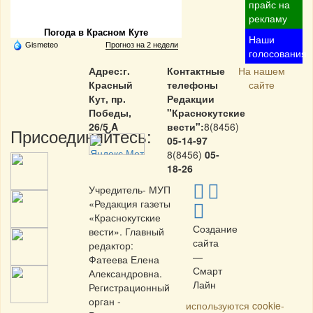
Частная реклама
прайс на
рекламу
Погода в Красном Куте
Наши
Gismeteo
Прогноз на 2 недели
голосования
Адрес:г.
Контактные
На нашем
Красный
телефоны
сайте
Кут, пр.
Редакции
Победы,
"Краснокутские
26/5 A
вести":
8(8456)
Присоединяйтесь:
05-14-97
8(8456)
05-
18-26
Учредитель- МУП
«Редакция газеты
«Краснокутские
Создание
вести». Главный
сайта
редактор:
—
Фатеева Елена
Смарт
Александровна.
Лайн
Регистрационный
орган -
используются cookie-