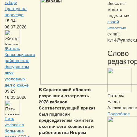
«Ладу
Здесь вы
Гранту» на
можете
переезде
поделиться
15:34
своей
08.07.2026
новостью
e-mail:
kv14@yandex.
Житель
Слово
Краснокутского
редактор
района стал
фигурантом
двух
уголовных
дел о краже
В Саратовской области
09:29
Фатеева
разрешили отстрелять
18.05.2026
Елена
2078 кабанов.
Александровн
Соответствующий приказ
Подробнее
был подписан
Пять
председателем комитета
человек в
охотничьего хозяйства и
больнице
рыболовства Игорем
после ДТП в