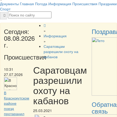
Документы
Главная
Погода
Информация
Происшествия
Праздники
Спорт
Сегодня:
Поздрав
»
Информация
08.08.2026
»
г.
Саратовцам
разрешили охоту на
Происшествия
кабанов
Саратовцам
10:31
27.07.2026
разрешили
охоту на
В
кабанов
Краснокутском
Обратна
районе
поезд
связь
25.03.2021
протаранил