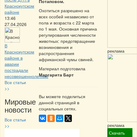
Потаповом.
Краснокутском
Охотиться разрешено на
районе
всех особей независимо от
13:46
пола и возраста с 22 марта
27.04.2026
по 1 мая. Основная причина
регулирования численности
животных: предотвращение
В
возникновения и
реклама
Краснокутском
распространения
районе в
африканской чумы свиней.
аварии
Материал подготовила
пострадали
Маргарита Барт
несовершеннолетние
Все статьи
>>
Вы можете поделиться
Мировые
данной страницей в
новости
социальных сетях.
Все статьи
реклама
>>
Скачать