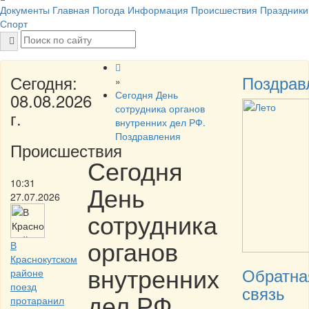
Документы
Главная
Погода
Информация
Происшествия
Праздники
Спорт
Сегодня:
Поздрав
»
Сегодня День
08.08.2026
сотрудника органов
г.
внутренних дел РФ.
Поздравления
Происшествия
Сегодня
10:31
День
27.07.2026
сотрудника
органов
В
Краснокутском
внутренних
Обратна
районе
поезд
связь
дел РФ.
протаранил