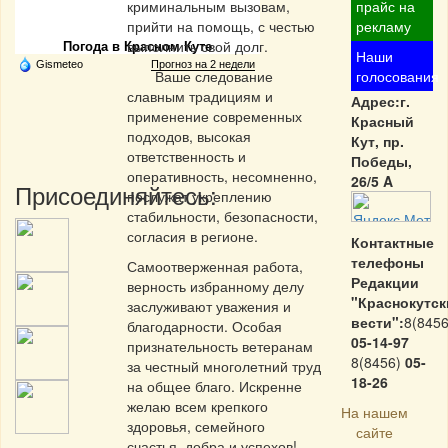
Частная реклама
криминальным вызовам,
прайс на
прийти на помощь, с честью
рекламу
выполнить свой долг.
Погода в Красном Куте
Наши
Gismeteo
Прогноз на 2 недели
Ваше следование
голосования
славным традициям и
Адрес:г.
применение современных
Красный
подходов, высокая
Кут, пр.
ответственность и
Победы,
оперативность, несомненно,
26/5 A
Присоединяйтесь:
послужат укреплению
стабильности, безопасности,
согласия в регионе.
Контактные
телефоны
Самоотверженная работа,
Редакции
верность избранному делу
"Краснокутск
заслуживают уважения и
вести":
8(8456
благодарности. Особая
05-14-97
признательность ветеранам
8(8456)
05-
за честный многолетний труд
18-26
на общее благо. Искренне
желаю всем крепкого
На нашем
здоровья, семейного
сайте
счастья, добра и успехов!