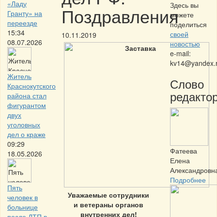
«Ладу
Здесь вы
Поздравления
Гранту» на
можете
переезде
поделиться
15:34
своей
10.11.2019
08.07.2026
новостью
e-mail:
kv14@yandex.
Житель
Слово
Краснокутского
редактор
района стал
фигурантом
двух
уголовных
дел о краже
09:29
Фатеева
18.05.2026
Елена
Александровн
Подробнее
Пять
Уважаемые сотрудники
человек в
и ветераны органов
больнице
внутренних дел!
после ДТП в