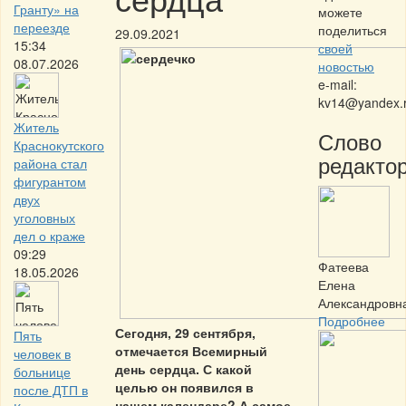
Гранту» на
можете
переезде
поделиться
29.09.2021
15:34
своей
08.07.2026
новостью
e-mail:
kv14@yandex.
Житель
Слово
Краснокутского
редактор
района стал
фигурантом
двух
уголовных
дел о краже
09:29
Фатеева
18.05.2026
Елена
Александровн
Подробнее
Сегодня, 29 сентября,
Пять
отмечается Всемирный
человек в
день сердца. С какой
больнице
целью он появился в
после ДТП в
нашем календаре? А самое