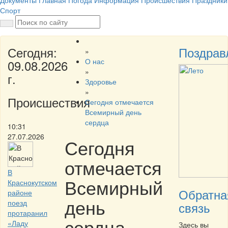
Документы
Главная
Погода
Информация
Происшествия
Праздники
Спорт
Сегодня:
Поздрав
»
О нас
09.08.2026
»
г.
Здоровье
»
Происшествия
Сегодня отмечается
Всемирный день
сердца
10:31
27.07.2026
Сегодня
отмечается
В
Всемирный
Краснокутском
Обратна
районе
день
поезд
связь
протаранил
сердца
«Ладу
Здесь вы