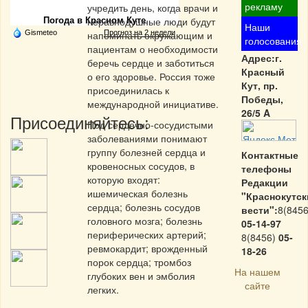
рекламу
учредить день, когда врачи и
неравнодушные люди будут
Погода в Красном Куте
Наши
Gismeteo
напоминать окружающим и
Прогноз на 2 недели
голосования
пациентам о необходимости
Адрес:г.
беречь сердце и заботиться
Красный
о его здоровье. Россия тоже
Кут, пр.
присоединилась к
Победы,
международной инициативе.
26/5 A
Присоединяйтесь:
Под сердечно-сосудистыми
заболеваниями понимают
группу болезней сердца и
Контактные
кровеносных сосудов, в
телефоны
которую входят:
Редакции
ишемическая болезнь
"Краснокутск
сердца; болезнь сосудов
вести":
8(8456
головного мозга; болезнь
05-14-97
периферических артерий;
8(8456)
05-
ревмокардит; врожденный
18-26
порок сердца; тромбоз
На нашем
глубоких вен и эмболия
сайте
легких.