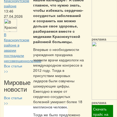
Краснокутском
главное, что нужно знать,
районе
чтобы избежать сердечно-
13:46
сосудистых заболеваний
27.04.2026
и сохранить как можно
дольше свое здоровье,
разбираемся вместе с
В
медиками Краснокутской
реклама
Краснокутском
районной больницы.
районе в
Впервые о необходимости
аварии
учреждения праздника
пострадали
заявили врачи кардиологи на
несовершеннолетние
международном конгрессе в
Все статьи
2012 году. Тогда в
>>
присутствии мировых
Мировые
лидеров были озвучены
шокирующие цифры.
новости
Ежегодно в мире от
сердечно-сосудистых
Все статьи
болезней умирают более 18
реклама
>>
миллионов человек.
Скачать
Частная реклама
прайс на
Тогда же было предложено