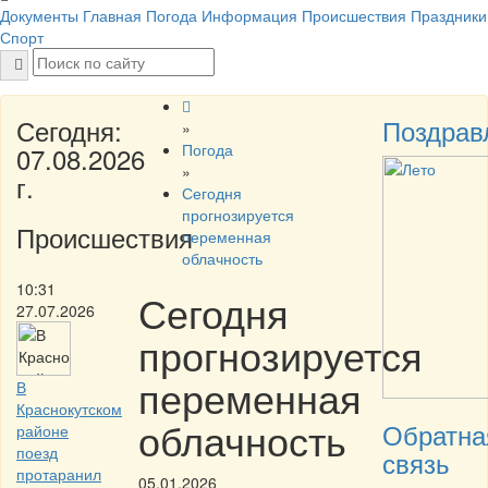
Документы
Главная
Погода
Информация
Происшествия
Праздники
Спорт
Сегодня:
Поздрав
»
Погода
07.08.2026
»
г.
Сегодня
прогнозируется
Происшествия
переменная
облачность
10:31
Сегодня
27.07.2026
прогнозируется
переменная
В
Краснокутском
облачность
Обратна
районе
поезд
связь
протаранил
05.01.2026