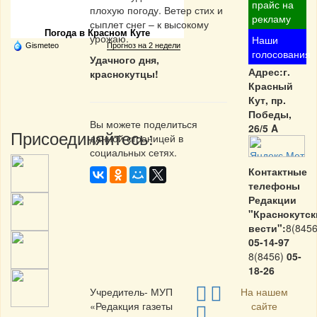
Частная реклама
прайс на
плохую погоду. Ветер стих и
рекламу
сыплет снег – к высокому
Погода в Красном Куте
урожаю.
Наши
Gismeteo
Прогноз на 2 недели
голосования
Удачного дня,
Адрес:г.
краснокутцы!
Красный
Кут, пр.
Победы,
Вы можете поделиться
26/5 A
Присоединяйтесь:
данной страницей в
социальных сетях.
Контактные
телефоны
Редакции
"Краснокутск
вести":
8(8456
05-14-97
8(8456)
05-
18-26
Учредитель- МУП
На нашем
«Редакция газеты
сайте