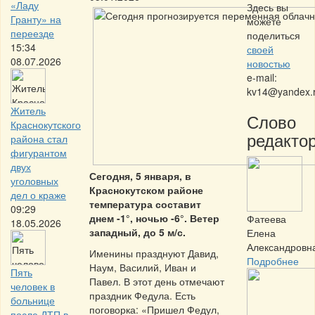
«Ладу
Здесь вы
Гранту» на
можете
переезде
поделиться
15:34
своей
08.07.2026
новостью
e-mail:
kv14@yandex.
Житель
Слово
Краснокутского
редактор
района стал
фигурантом
двух
Сегодня, 5 января, в
уголовных
Краснокутском районе
дел о краже
температура составит
09:29
днем -1°, ночью -6°. Ветер
Фатеева
18.05.2026
западный, до 5 м/с.
Елена
Александровн
Именины празднуют Давид,
Подробнее
Наум, Василий, Иван и
Пять
Павел. В этот день отмечают
человек в
праздник Федула. Есть
больнице
поговорка: «Пришел Федул,
после ДТП в