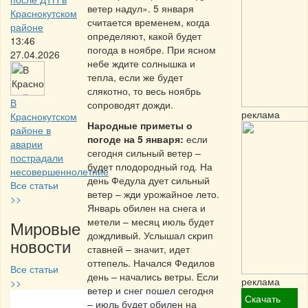
ветер надул». 5 января
Краснокутском
считается временем, когда
районе
определяют, какой будет
13:46
погода в ноябре. При ясном
27.04.2026
небе ждите солнышка и
тепла, если же будет
слякотно, то весь ноябрь
В
сопроводят дожди.
реклама
Краснокутском
Народные приметы о
районе в
погоде на 5 января:
если
аварии
сегодня сильный ветер –
пострадали
будет плодородный год. На
несовершеннолетние
день Федула дует сильный
Все статьи
ветер – жди урожайное лето.
>>
Январь обилен на снега и
метели – месяц июль будет
Мировые
дождливый. Услышал скрип
новости
ставней – значит, идет
оттепель. Начался Федилов
Все статьи
день – начались ветры. Если
реклама
>>
ветер и снег пошел сегодня
Скачать
– июль будет обилен на