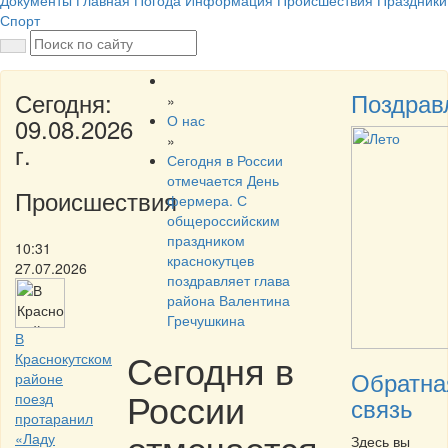
Документы
Главная
Погода
Информация
Происшествия
Праздники
Спорт
Сегодня:
Поздрав
»
О нас
09.08.2026
»
г.
Сегодня в России
отмечается День
Происшествия
фермера. С
общероссийским
праздником
10:31
краснокутцев
27.07.2026
поздравляет глава
района Валентина
Гречушкина
В
Сегодня в
Краснокутском
Обратна
районе
России
поезд
связь
протаранил
отмечается
«Ладу
Здесь вы