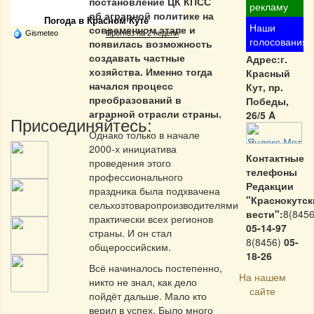
постановление ЦК КПСС
рекламу
об аграрной политике на
Погода в Красном Куте
Наши
современном этапе и
Gismeteo
Прогноз на 2 недели
голосования
появилась возможность
создавать частные
Адрес:г.
хозяйства. Именно тогда
Красный
начался процесс
Кут, пр.
преобразований в
Победы,
аграрной отрасли страны.
26/5 A
Присоединяйтесь:
Однако только в начале
2000-х инициатива
Контактные
проведения этого
телефоны
профессионального
Редакции
праздника была подхвачена
"Краснокутск
сельхозтоваропроизводителями
вести":
8(8456
практически всех регионов
05-14-97
страны. И он стал
8(8456)
05-
общероссийским.
18-26
Всё начиналось постепенно,
На нашем
никто не знал, как дело
сайте
пойдёт дальше. Мало кто
верил в успех. Было много