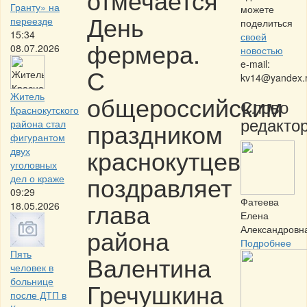
Гранту» на
можете
День
переезде
поделиться
15:34
своей
фермера.
08.07.2026
новостью
e-mail:
С
kv14@yandex.
Житель
общероссийским
Слово
Краснокутского
редактор
праздником
района стал
фигурантом
краснокутцев
двух
уголовных
поздравляет
дел о краже
09:29
Фатеева
глава
18.05.2026
Елена
Александровн
района
Подробнее
Пять
Валентина
человек в
больнице
Гречушкина
после ДТП в